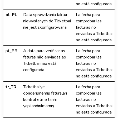
no está configurada
pl_PL
Data sprawdzania faktur
La fecha para
niewysłanych do Ticketbai
comprobar las
nie jest skonfigurowana
facturas no
enviadas a Ticketbai
no está configurada
pt_BR
A data para verificar as
La fecha para
faturas não enviadas ao
comprobar las
Ticketbai não está
facturas no
configurada
enviadas a Ticketbai
no está configurada
tr_TR
Ticketbai'ye
La fecha para
gönderilmemiş faturaları
comprobar las
kontrol etme tarihi
facturas no
yapılandırılmamış
enviadas a Ticketbai
no está configurada