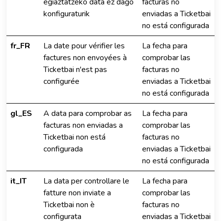
egiaztatzeko data ez dago
facturas no
konfiguraturik
enviadas a Ticketbai
no está configurada
fr_FR
La date pour vérifier les
La fecha para
factures non envoyées à
comprobar las
Ticketbai n'est pas
facturas no
configurée
enviadas a Ticketbai
no está configurada
gl_ES
A data para comprobar as
La fecha para
facturas non enviadas a
comprobar las
Ticketbai non está
facturas no
configurada
enviadas a Ticketbai
no está configurada
it_IT
La data per controllare le
La fecha para
fatture non inviate a
comprobar las
Ticketbai non è
facturas no
configurata
enviadas a Ticketbai