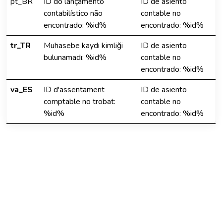
pt_BR
ID do lançamento
ID de asiento
contabilístico não
contable no
encontrado: %id%
encontrado: %id%
tr_TR
Muhasebe kaydı kimliği
ID de asiento
bulunamadı: %id%
contable no
encontrado: %id%
va_ES
ID d'assentament
ID de asiento
comptable no trobat:
contable no
%id%
encontrado: %id%