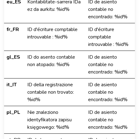
eu_ES
Kontabilitate-sarrera IDa
ID de asiento
ez da aurkitu: %id%
contable no
encontrado: %id%
fr_FR
ID d'écriture comptable
ID d'écriture
introuvable : %id%
comptable
introuvable : %id%
gl_ES
ID do asento contable
ID de asiento
non atopado: %id%
contable no
encontrado: %id%
it_IT
ID della registrazione
ID de asiento
contabile non trovato:
contable no
%id%
encontrado: %id%
pl_PL
Nie znaleziono
ID de asiento
identyfikatora zapisu
contable no
księgowego: %id%
encontrado: %id%