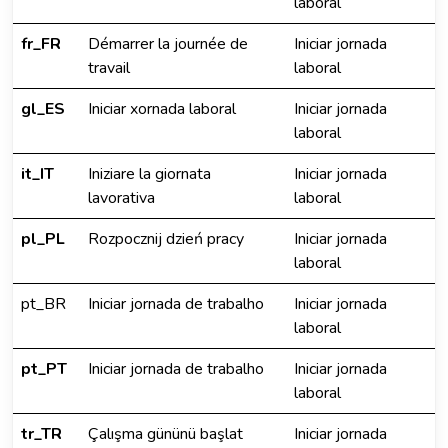
laboral
fr_FR
Démarrer la journée de
Iniciar jornada
travail
laboral
gl_ES
Iniciar xornada laboral
Iniciar jornada
laboral
it_IT
Iniziare la giornata
Iniciar jornada
lavorativa
laboral
pl_PL
Rozpocznij dzień pracy
Iniciar jornada
laboral
pt_BR
Iniciar jornada de trabalho
Iniciar jornada
laboral
pt_PT
Iniciar jornada de trabalho
Iniciar jornada
laboral
tr_TR
Çalışma gününü başlat
Iniciar jornada