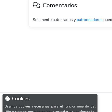
Comentarios
Solamente autorizados y
patrocinadores
pued
Cookies
Usamos cookies necesarias para el funcionamiento del
PRODUCTO
sitio y cookies opcionales para recordar tus preferencias