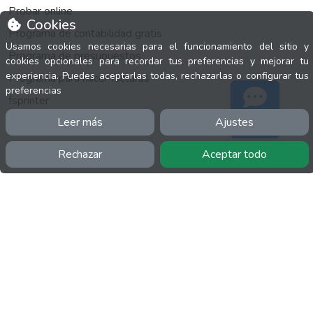
Probar online
Cookies
Programa de contabilidad gratis
Usamos cookies necesarias para el funcionamiento del sitio y
Programa de presupuestos
cookies opcionales para recordar tus preferencias y mejorar tu
experiencia. Puedes aceptarlas todas, rechazarlas o configurar tus
Programa para hacer facturas
preferencias
fsprinter
Leer más
Ajustes
Soporte
Rechazar
Aceptar todo
INFORMACIÓN
Facebook
Polícita de cookies
Política de privacidad
Términos y condiciones
Twitter
YouTube