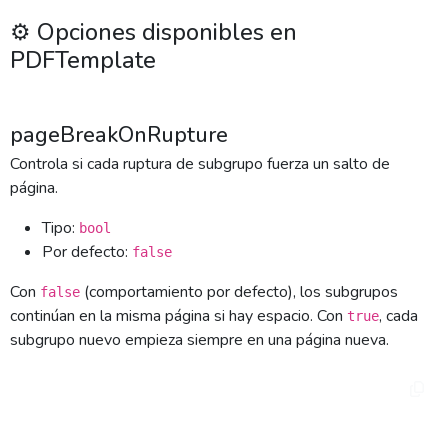
⚙️ Opciones disponibles en
PDFTemplate
pageBreakOnRupture
Controla si cada ruptura de subgrupo fuerza un salto de
página.
Tipo:
bool
Por defecto:
false
Con
(comportamiento por defecto), los subgrupos
false
continúan en la misma página si hay espacio. Con
, cada
true
subgrupo nuevo empieza siempre en una página nueva.
$template = new PDFTemplate($this->user, $this-
>empresa);

$template->loadTemplate('MiInforme');
