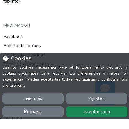
fsprinter
INFORMACIÓN
Facebook
Polícita de cookies
Política de privacidad
Cookies
Términos y condiciones
Usamos cookies necesarias para el funcionamiento del sitio y
Twitter
cookies opcionales para recordar tus preferencias y mejorar tu
experiencia. Puedes aceptarlas todas, rechazarlas o configurar tus
YouTube
preferencias
Leer más
Ajustes
Soporte
MÁS
Rechazar
Aceptar todo
FactuCon
Normativa de facturación