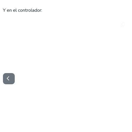
Y en el controlador:
$template = new MiPDFTemplate($this->user, $this-
>empresa);

$template->loadTemplate('MiInforme');

$template->setRenderCfgValue('mostrarFirma', 
true);