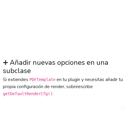
{

    return 
array_merge(parent::getDefaultRenderCfg(), [

        'pageBreakOnRupture' => false,

    ]);

}
➕ Añadir nuevas opciones en una
subclase
Si extiendes
en tu plugin y necesitas añadir tu
PDFTemplate
propia configuración de render, sobreescribe
:
getDefaultRenderCfg()
class MiPDFTemplate extends PDFTemplate

{

    protected function getDefaultRenderCfg(): 
array
