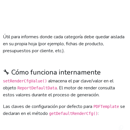
$template-
>setRenderCfgValue('pageBreakOnRupture', true);

$template->addDataset('main', $this->model);

$pdf = $template->render();
Útil para informes donde cada categoría debe quedar aislada
en su propia hoja (por ejemplo, fichas de producto,
presupuestos por cliente, etc.).
🔧 Cómo funciona internamente
almacena el par clave/valor en el
setRenderCfgValue()
objeto
. El motor de render consulta
ReportDefaultData
estos valores durante el proceso de generación.
Las claves de configuración por defecto para
se
PDFTemplate
declaran en el método
:
getDefaultRenderCfg()
protected function getDefaultRenderCfg(): array
