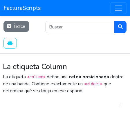
FacturaScripts
Índice
La etiqueta Column
La etiqueta
define una
celda posicionada
dentro
<column>
de una banda. Contiene exactamente un
que
<widget>
determina qué se dibuja en ese espacio.
<column posx="20" posy="25" width="200" 
height="15">

    <widget type="label" value="Hola" />

</column>