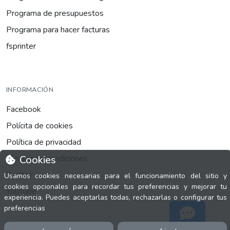
Programa de presupuestos
Programa para hacer facturas
fsprinter
INFORMACIÓN
Facebook
Polícita de cookies
Política de privacidad
Cookies
Términos y condiciones
Twitter
Usamos cookies necesarias para el funcionamiento del sitio y
cookies opcionales para recordar tus preferencias y mejorar tu
YouTube
experiencia. Puedes aceptarlas todas, rechazarlas o configurar tus
preferencias