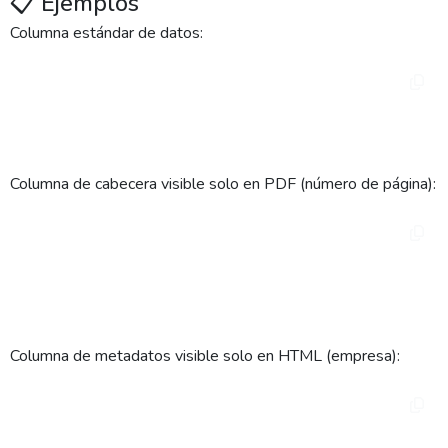
📋 Ejemplos
Columna estándar de datos:
<column posx="80" posy="0" width="250">

    <widget type="label" fieldname="nombre" />

</column>
Columna de cabecera visible solo en PDF (número de página):
<column posx="500" posy="25" width="50" 
hideonview="true">

    <widget type="default" fieldname="page" />

</column>
Columna de metadatos visible solo en HTML (empresa):
<column posx="20" posy="25" width="300" 
area="meta">
