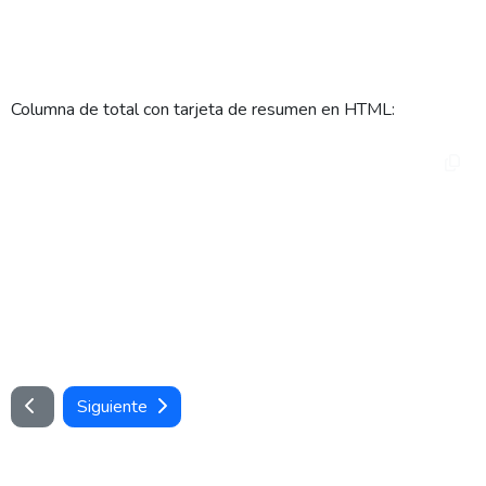
    <widget type="default" 
fieldname="company.nombre" bold="true" />

</column>
Columna de total con tarjeta de resumen en HTML:
<column posx="460" posy="30" width="80" 
area="cards">

    <widget type="calculated" operator="sum" 
fieldname="importe"

            align="right" bold="true" 
title="total" cardcolor="success" />

</column>
Siguiente