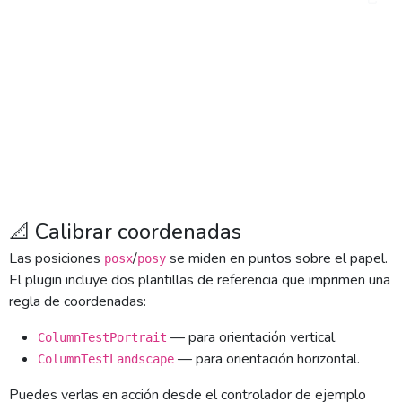
use 
FacturaScripts\Plugins\ExtendedReport\Lib\Extende
dReport\PDFReport;

$model = new MiListado();

$report = new PDFReport($this->response);

if ($report->load($model, 'MiListado')) {

    $report->show('mi-listado');

}
📐 Calibrar coordenadas
Las posiciones
/
se miden en puntos sobre el papel.
posx
posy
El plugin incluye dos plantillas de referencia que imprimen una
regla de coordenadas:
— para orientación vertical.
ColumnTestPortrait
— para orientación horizontal.
ColumnTestLandscape
Puedes verlas en acción desde el controlador de ejemplo