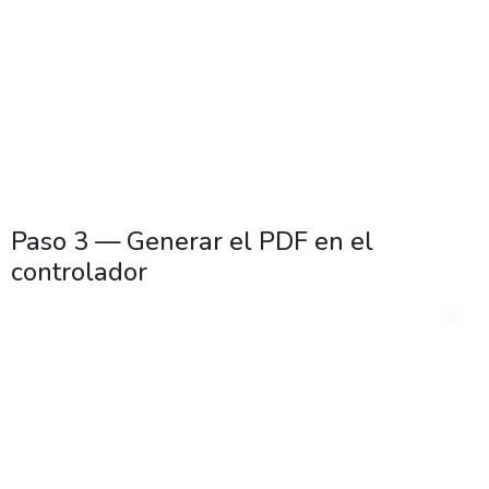
                        align="right" bold="true" 
/>

            </column>

        </footer>

    </group>

</report>
Paso 3 — Generar el PDF en el
controlador
use 
FacturaScripts\Plugins\ExtendedReport\Lib\Extende
dReport\PDFTemplate;

use 
FacturaScripts\Plugins\TuPlugin\Model\Report\MiLi
stado;

// dentro del método que gestiona la acción de 