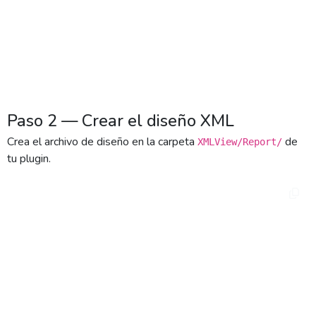
            $this->data[] = $item;

        }

    }

}
Paso 2 — Crear el diseño XML
Crea el archivo de diseño en la carpeta
de
XMLView/Report/
tu plugin.
<!-- TuPlugin/XMLView/Report/MiListado.xml -->

<?xml version="1.0" encoding="UTF-8"?>

<report>

    <config>

        <page type="A4" orientation="portrait" />

        <font type="Arial" size="12" />

        <default group="main" />

    </config>
