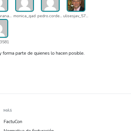
arseni.arana_16484
monica_qad
pedro.corderonunez_qab
ulisesjav_5758
3581
y forma parte de quienes lo hacen posible.
MÁS
FactuCon
Normativa de facturación