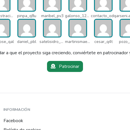
administracion_pua
pinpa_q8u
maribel_pv3
galonso_12031
contacto_odq
ose_qal
daniel_pbl
satelisidro_pt5
martinismaelima_qbd
cesar_q4t
pozo_
ar a que el proyecto siga creciendo, conviértete en patrocinador 
Patrocinar
INFORMACIÓN
Facebook
Polícita de cookies