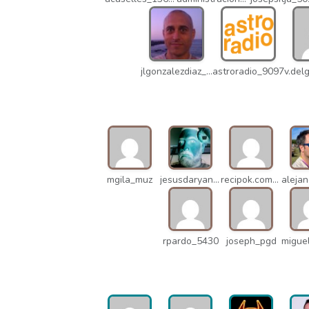
jlgonzalezdiaz_12316
astroradio_9097
mgila_muz
jesusdaryanani_mko
recipok.com_n5u
rpardo_5430
joseph_pgd