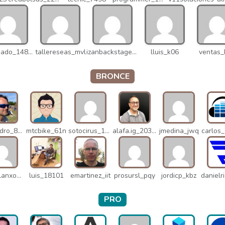
v.delgado_14821
tallereseas_mvl
izanbackstage_14556
lluis_k06
ventas_
BRONCE
alejandro_8931
mtcbike_61n
sotocirus_11872
alafa.ig_20338
jmedina_jwq
carlos
miguelanxogomez_21982
luis_18101
emartinez_iit
prosursl_pqy
jordicp_kbz
PRO