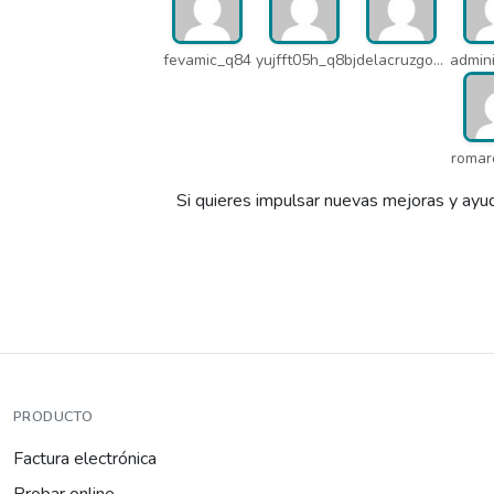
fevamic_q84
yujfft05h_q8b
jdelacruzgonzalez2015_q8e
romar
Si quieres impulsar nuevas mejoras y ayud
PRODUCTO
Factura electrónica
Probar online