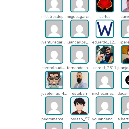
mililitrosdeperfume_lao
miguel.garcia_l25
carlos
dani
jventuragarcia_13040
juancarlos_ptr
eduardo_12367
iper
controlaudiovisual_1875
fernandosanche_q11
coregf_2511
joselemac_4098
esteban
michel.enacsl_o1y
pedromarcabe_q5o
josraso_57
youandenglish_q64