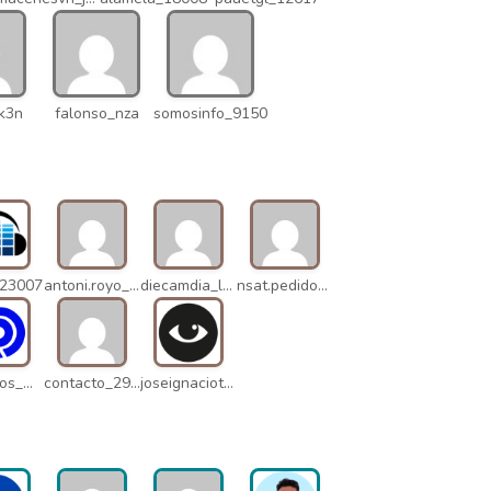
k3n
falonso_nza
somosinfo_9150
_23007
antoni.royo_10023
diecamdia_l27
nsat.pedidos_1235
danielrios_mqb
contacto_2906
joseignaciot_q66