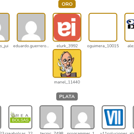
ORO
s_jui
eduardo.guerrero_pto
elurk_3992
oguimera_10015
ale
manel_11440
PLATA
023
creabolsas_22110
tecnic_7498
programmer_12837
v11soluciones