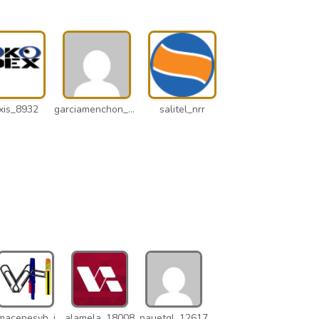
xis_8932
garciamenchon_puz
salitel_nrr
almacenesvh_jo2
alamela_18008
pauetgl_12617