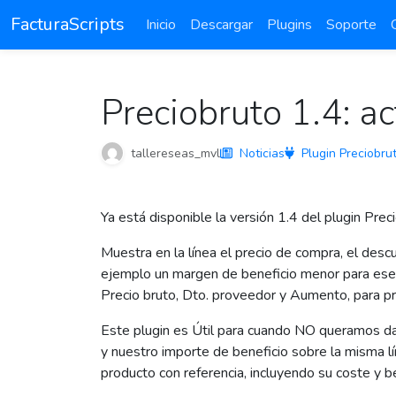
FacturaScripts
Inicio
Descargar
Plugins
Soporte
Preciobruto 1.4: ac
tallereseas_mvl
Noticias
Plugin Preciobru
Ya está disponible la versión 1.4 del plugin Prec
Muestra en la línea el precio de compra, el des
ejemplo un margen de beneficio menor para ese a
Precio bruto, Dto. proveedor y Aumento, para p
Este plugin es Útil para cuando NO queramos dar
y nuestro importe de beneficio sobre la misma l
producto con referencia, incluyendo su coste y be