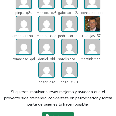
pinpa_q8u
maribel_pv3
galonso_12031
contacto_odq
arseni.arana_16484
monica_qad
pedro.corderonunez_qab
ulisesjav_5758
romarose_qal
daniel_pbl
satelisidro_pt5
martinismaelima_qbd
cesar_q4t
pozo_3581
Si quieres impulsar nuevas mejoras y ayudar a que el
proyecto siga creciendo, conviértete en patrocinador y forma
parte de quienes lo hacen posible.