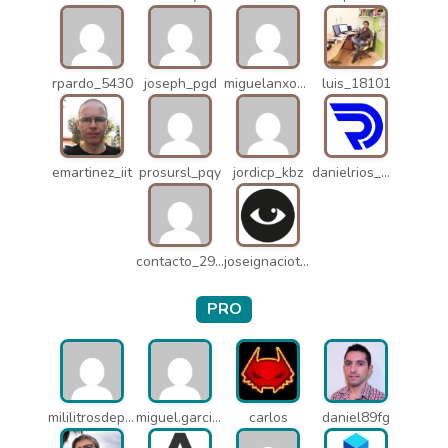
rpardo_5430
joseph_pgd
miguelanxogomez_21982
luis_18101
emartinez_iit
prosursl_pqy
jordicp_kbz
danielrios_mqb
contacto_2906
joseignaciot_q66
PRO
mililitrosdeperfume_lao
miguel.garcia_l25
carlos
daniel89fg