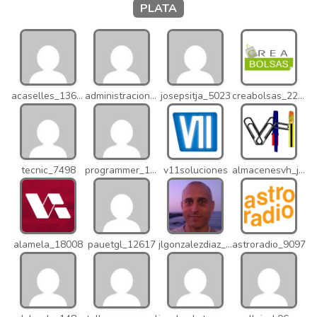
PLATA
acaselles_13670
administracion_nhd
josepsitja_5023
creabolsas_22110
tecnic_7498
programmer_12837
v11soluciones
almacenesvh_jo2
alamela_18008
pauetgl_12617
jlgonzalezdiaz_12316
astroradio_9097