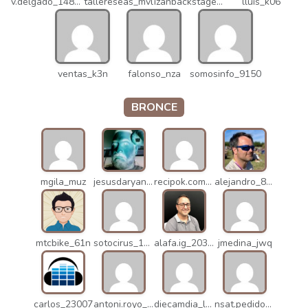
v.delgado_14821
tallereseas_mvl
izanbackstage_14556
lluis_k06
ventas_k3n
falonso_nza
somosinfo_9150
BRONCE
mgila_muz
jesusdaryanani_mko
recipok.com_n5u
alejandro_8931
mtcbike_61n
sotocirus_11872
alafa.ig_20338
jmedina_jwq
carlos_23007
antoni.royo_10023
diecamdia_l27
nsat.pedidos_1235