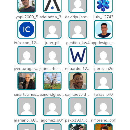
yopli2000_5
adelantia_311
davidpujantelopez_mrf
luis_12743
info-con_12812
juan_pil
gestion_kw4
appdesign_pbe
jventuragarcia_13040
juancarlos_ptr
eduardo_12367
iperez_n2q
smartcuines_1378
almondgroup1984_pjc
samleevoid_n58
farias_pr0
mariano_6807
agomez_q04
pako1987_q07
r.moreno_ppf