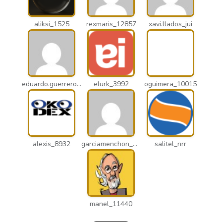
aliksi_1525
rexmaris_12857
xavi.llados_jui
eduardo.guerrero_pto
elurk_3992
oguimera_10015
alexis_8932
garciamenchon_puz
salitel_nrr
manel_11440