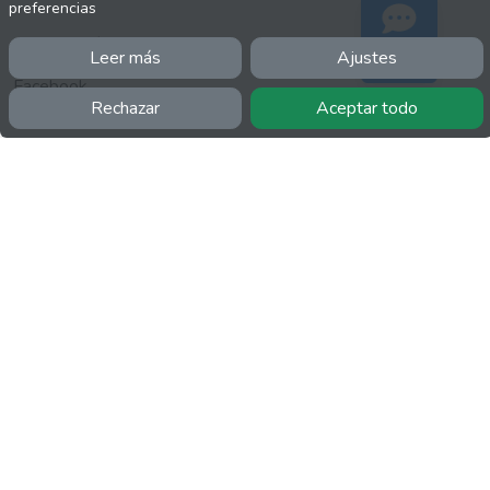
preferencias
INFORMACIÓN
Leer más
Ajustes
Soporte
Facebook
Rechazar
Aceptar todo
Polícita de cookies
Política de privacidad
Términos y condiciones
Twitter
YouTube
MÁS
FactuCon
Normativa de facturación
Programa de Partners