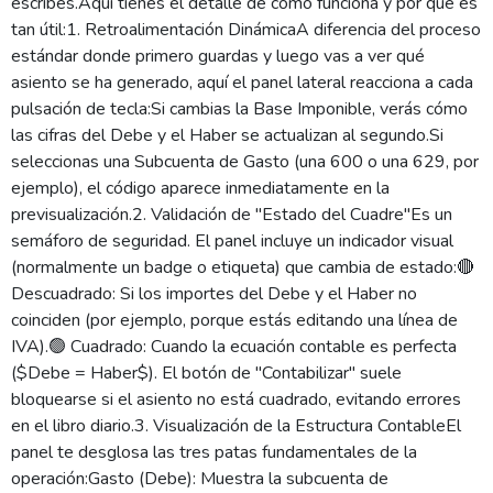
escribes.Aquí tienes el detalle de cómo funciona y por qué es
tan útil:1. Retroalimentación DinámicaA diferencia del proceso
estándar donde primero guardas y luego vas a ver qué
asiento se ha generado, aquí el panel lateral reacciona a cada
pulsación de tecla:Si cambias la Base Imponible, verás cómo
las cifras del Debe y el Haber se actualizan al segundo.Si
seleccionas una Subcuenta de Gasto (una 600 o una 629, por
ejemplo), el código aparece inmediatamente en la
previsualización.2. Validación de "Estado del Cuadre"Es un
semáforo de seguridad. El panel incluye un indicador visual
(normalmente un badge o etiqueta) que cambia de estado:🔴
Descuadrado: Si los importes del Debe y el Haber no
coinciden (por ejemplo, porque estás editando una línea de
IVA).🟢 Cuadrado: Cuando la ecuación contable es perfecta
($Debe = Haber$). El botón de "Contabilizar" suele
bloquearse si el asiento no está cuadrado, evitando errores
en el libro diario.3. Visualización de la Estructura ContableEl
panel te desglosa las tres patas fundamentales de la
operación:Gasto (Debe): Muestra la subcuenta de