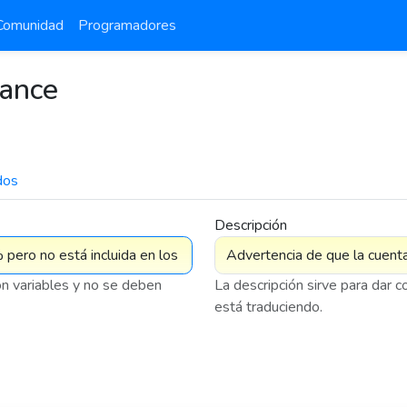
Comunidad
Programadores
lance
dos
7 576
Descripción
on variables y no se deben
La descripción sirve para dar 
está traduciendo.