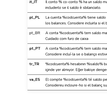
it_IT
Il conto % co-conto % ha un saldo ma
includerlo se il saldo è sbilanciato.
pl_PL
La cuenta %codcuenta% tiene saldo 
los balances. Considere incluirla si e
pt_BR
A conta %codcuenta% tem saldo mas 
Cuidado com furo de caixa
pt_PT
A conta %codcuenta% tem saldo mas 
Considere incluí-la se o balanço esti
tr_TR
%codcuenta% hesabının %saldo% baki
içinde yer almıyor. Eğer bakiye denges
va_ES
El compte %codcuenta% té saldo però
Considereu incloure-ho si el balanç s