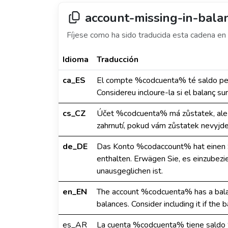
account-missing-in-bala
Fíjese como ha sido traducida esta cadena en 
Idioma
Traducción
ca_ES
El compte %codcuenta% té saldo però
Considereu incloure-la si el balanç su
cs_CZ
Účet %codcuenta% má zůstatek, ale n
zahrnutí, pokud vám zůstatek nevyjde
de_DE
Das Konto %codaccount% hat einen Sal
enthalten. Erwägen Sie, es einzubezi
unausgeglichen ist.
en_EN
The account %codcuenta% has a balanc
balances. Consider including it if the 
es_AR
La cuenta %codcuenta% tiene saldo 