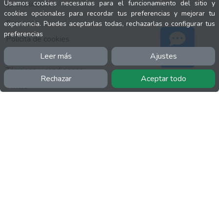
Usamos cookies necesarias para el funcionamiento del sitio y
INFORMACIÓN
cookies opcionales para recordar tus preferencias y mejorar tu
Facebook
experiencia. Puedes aceptarlas todas, rechazarlas o configurar tus
preferencias
Polícita de cookies
Política de privacidad
Leer más
Ajustes
Soporte
Términos y condiciones
Rechazar
Aceptar todo
Twitter
YouTube
MÁS
FactuCon
Normativa de facturación
Programa de Partners
Kit Digital