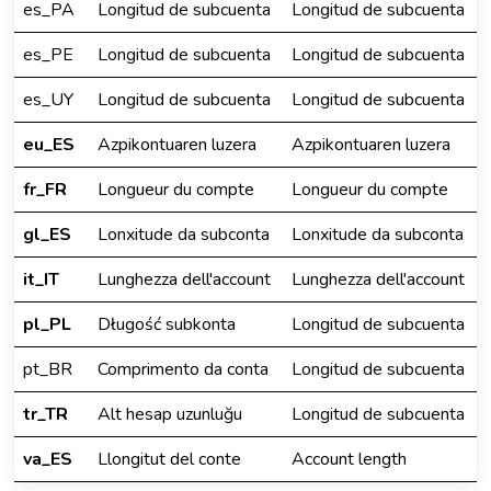
es_PA
Longitud de subcuenta
Longitud de subcuenta
es_PE
Longitud de subcuenta
Longitud de subcuenta
es_UY
Longitud de subcuenta
Longitud de subcuenta
eu_ES
Azpikontuaren luzera
Azpikontuaren luzera
fr_FR
Longueur du compte
Longueur du compte
gl_ES
Lonxitude da subconta
Lonxitude da subconta
it_IT
Lunghezza dell'account
Lunghezza dell'account
pl_PL
Długość subkonta
Longitud de subcuenta
pt_BR
Comprimento da conta
Longitud de subcuenta
tr_TR
Alt hesap uzunluğu
Longitud de subcuenta
va_ES
Llongitut del conte
Account length