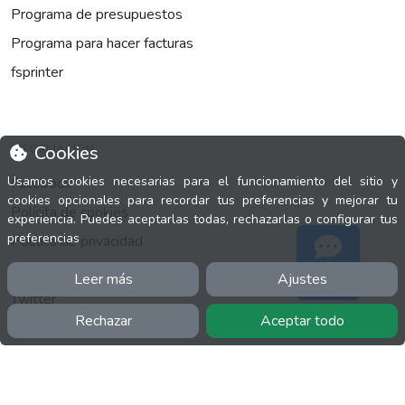
Programa de presupuestos
Programa para hacer facturas
fsprinter
INFORMACIÓN
Cookies
Usamos cookies necesarias para el funcionamiento del sitio y
Facebook
cookies opcionales para recordar tus preferencias y mejorar tu
Polícita de cookies
experiencia. Puedes aceptarlas todas, rechazarlas o configurar tus
preferencias
Política de privacidad
Términos y condiciones
Leer más
Ajustes
Soporte
Twitter
Rechazar
Aceptar todo
YouTube