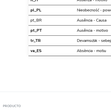
it_IT
Assenza - motivo
pl_PL
Nieobecność - pow
pt_BR
Ausência - Causa
pt_PT
Ausência - motivo
tr_TR
Devamsızlık - sebe
va_ES
Absència - motiu
PRODUCTO