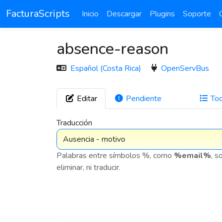
FacturaScripts
Inicio
Descargar
Plugins
Soporte
absence-reason
Español (Costa Rica)
OpenServBus
Editar
Pendiente
To
272
Traducción
Palabras entre símbolos %, como
%email%
, s
eliminar, ni traducir.