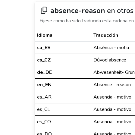
absence-reason
en otros
Fíjese como ha sido traducida esta cadena en 
Idioma
Traducción
ca_ES
Absència - motiu
cs_CZ
Důvod absence
de_DE
Abwesenheit- Grun
en_EN
Absence - reason
es_AR
Ausencia - motivo
es_CL
Ausencia - motivo
es_CO
Ausencia - motivo
es_DO
Ausencia - motivo