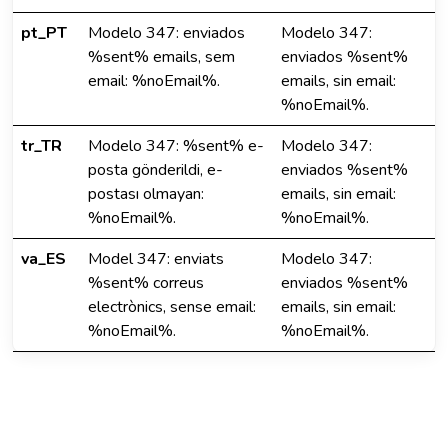
pt_PT
Modelo 347: enviados
Modelo 347:
%sent% emails, sem
enviados %sent%
email: %noEmail%.
emails, sin email:
%noEmail%.
tr_TR
Modelo 347: %sent% e-
Modelo 347:
posta gönderildi, e-
enviados %sent%
postası olmayan:
emails, sin email:
%noEmail%.
%noEmail%.
va_ES
Model 347: enviats
Modelo 347:
%sent% correus
enviados %sent%
electrònics, sense email:
emails, sin email:
%noEmail%.
%noEmail%.