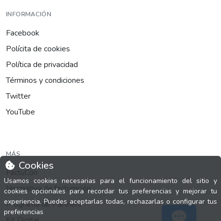
INFORMACIÓN
Facebook
Polícita de cookies
Política de privacidad
Términos y condiciones
Twitter
YouTube
MÁS
Cookies
FactuCon
Usamos cookies necesarias para el funcionamiento del sitio y
Normativa de facturación
cookies opcionales para recordar tus preferencias y mejorar tu
experiencia. Puedes aceptarlas todas, rechazarlas o configurar tus
Programa de Partners
preferencias
Kit Digital