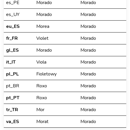
es_PE
Morado
Morado
es_UY
Morado
Morado
eu_ES
Morea
Morado
fr_FR
Violet
Morado
gl_ES
Morado
Morado
it_IT
Viola
Morado
pl_PL
Fioletowy
Morado
pt_BR
Roxo
Morado
pt_PT
Roxo
Morado
tr_TR
Mor
Morado
va_ES
Morat
Morado