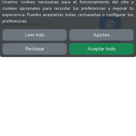
Usamos cookies necesarias para el funcionamiento del sitio y
INFORMACIÓN
cookies opcionales para recordar tus preferencias y mejorar tu
Facebook
experiencia. Puedes aceptarlas todas, rechazarlas o configurar tus
preferencias
Polícita de cookies
Política de privacidad
Leer más
Ajustes
Soporte
Términos y condiciones
Rechazar
Aceptar todo
Twitter
YouTube
MÁS
FactuCon
Normativa de facturación
Programa de Partners
Kit Digital