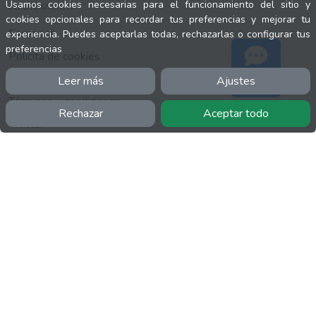
Usamos cookies necesarias para el funcionamiento del sitio y
INFORMACIÓN
cookies opcionales para recordar tus preferencias y mejorar tu
Facebook
experiencia. Puedes aceptarlas todas, rechazarlas o configurar tus
preferencias
Polícita de cookies
Política de privacidad
Leer más
Ajustes
Soporte
Términos y condiciones
Rechazar
Aceptar todo
Twitter
YouTube
MÁS
FactuCon
Normativa de facturación
Programa de Partners
Kit Digital