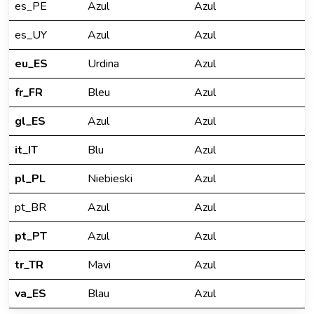
es_PE
Azul
Azul
es_UY
Azul
Azul
eu_ES
Urdina
Azul
fr_FR
Bleu
Azul
gl_ES
Azul
Azul
it_IT
Blu
Azul
pl_PL
Niebieski
Azul
pt_BR
Azul
Azul
pt_PT
Azul
Azul
tr_TR
Mavi
Azul
va_ES
Blau
Azul