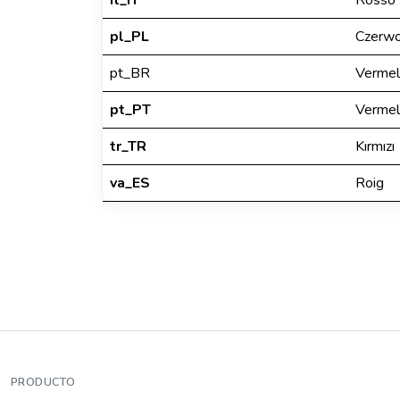
it_IT
Rosso
pl_PL
Czerw
pt_BR
Verme
pt_PT
Verme
tr_TR
Kırmızı
va_ES
Roig
PRODUCTO