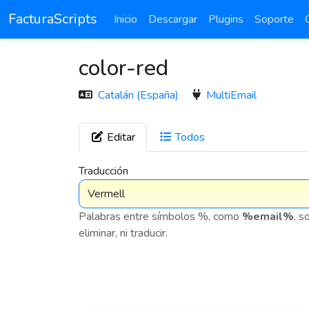
FacturaScripts
Inicio
Descargar
Plugins
Soporte
color-red
Catalán (España)
MultiEmail
Editar
Todos
7 576
Traducción
Palabras entre símbolos %, como
%email%
, s
eliminar, ni traducir.