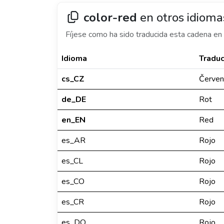
color-red
en otros idioma
Fíjese como ha sido traducida esta cadena en 
Idioma
Traduc
cs_CZ
Červen
de_DE
Rot
en_EN
Red
es_AR
Rojo
es_CL
Rojo
es_CO
Rojo
es_CR
Rojo
es_DO
Rojo