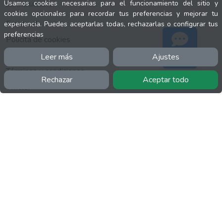
Usamos cookies necesarias para el funcionamiento del sitio y
INFORMACIÓN
cookies opcionales para recordar tus preferencias y mejorar tu
Facebook
experiencia. Puedes aceptarlas todas, rechazarlas o configurar tus
preferencias
Polícita de cookies
Política de privacidad
Leer más
Ajustes
Soporte
Términos y condiciones
Rechazar
Aceptar todo
Twitter
YouTube
MÁS
FactuCon
Normativa de facturación
Programa de Partners
Kit Digital