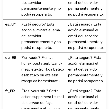
del servidor
email del servidor
permanentemente y no
permanentemente y
podrá recuperarlo.
no podrá recuperarlo.
es_UY
¿Está seguro? Esta
¿Está seguro? Esta
acción eliminará el email
acción eliminará el
del servidor
email del servidor
permanentemente y no
permanentemente y
podrá recuperarlo.
no podrá recuperarlo.
eu_ES
Ziur zaude? Ekintza
¿Está seguro? Esta
honek posta zerbitzaritik
acción eliminará el
mezu elektronikoa betiko
email del servidor
ezabatuko du eta ezin
permanentemente y
izango da berreskuratu.
no podrá recuperarlo.
fr_FR
Êtes-vous sûr ? Cette
¿Está seguro? Esta
action supprimera l'e-mail
acción eliminará el
du serveur de façon
email del servidor
permanente et vous ne
permanentemente y