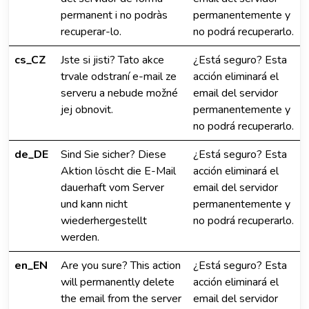
permanent i no podràs
permanentemente y
recuperar-lo.
no podrá recuperarlo.
cs_CZ
Jste si jisti? Tato akce
¿Está seguro? Esta
trvale odstraní e-mail ze
acción eliminará el
serveru a nebude možné
email del servidor
jej obnovit.
permanentemente y
no podrá recuperarlo.
de_DE
Sind Sie sicher? Diese
¿Está seguro? Esta
Aktion löscht die E-Mail
acción eliminará el
dauerhaft vom Server
email del servidor
und kann nicht
permanentemente y
wiederhergestellt
no podrá recuperarlo.
werden.
en_EN
Are you sure? This action
¿Está seguro? Esta
will permanently delete
acción eliminará el
the email from the server
email del servidor