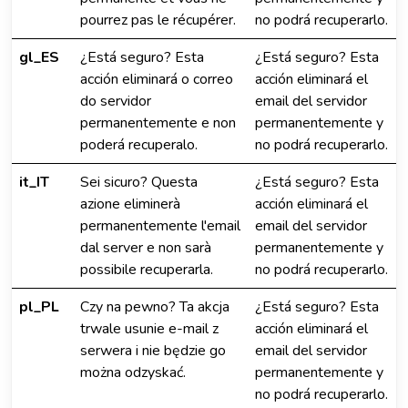
pourrez pas le récupérer.
no podrá recuperarlo.
gl_ES
¿Está seguro? Esta
¿Está seguro? Esta
acción eliminará o correo
acción eliminará el
do servidor
email del servidor
permanentemente e non
permanentemente y
poderá recuperalo.
no podrá recuperarlo.
it_IT
Sei sicuro? Questa
¿Está seguro? Esta
azione eliminerà
acción eliminará el
permanentemente l'email
email del servidor
dal server e non sarà
permanentemente y
possibile recuperarla.
no podrá recuperarlo.
pl_PL
Czy na pewno? Ta akcja
¿Está seguro? Esta
trwale usunie e-mail z
acción eliminará el
serwera i nie będzie go
email del servidor
można odzyskać.
permanentemente y
no podrá recuperarlo.