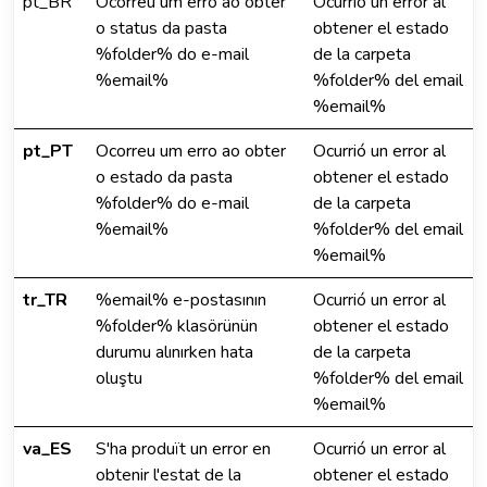
pt_BR
Ocorreu um erro ao obter
Ocurrió un error al
o status da pasta
obtener el estado
%folder% do e-mail
de la carpeta
%email%
%folder% del email
%email%
pt_PT
Ocorreu um erro ao obter
Ocurrió un error al
o estado da pasta
obtener el estado
%folder% do e-mail
de la carpeta
%email%
%folder% del email
%email%
tr_TR
%email% e-postasının
Ocurrió un error al
%folder% klasörünün
obtener el estado
durumu alınırken hata
de la carpeta
oluştu
%folder% del email
%email%
va_ES
S'ha produït un error en
Ocurrió un error al
obtenir l'estat de la
obtener el estado