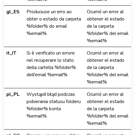
gl_ES
Produciuse un erro ao
Ocurrió un error al
obter o estado da carpeta
obtener el estado
%folder% do email
de la carpeta
%email%
%folder% del email
%email%
it_IT
Si è verificato un errore
Ocurrió un error al
nel recuperare lo stato
obtener el estado
della cartella %folder%
de la carpeta
dell'email %email%
%folder% del email
%email%
pl_PL
Wystąpił błąd podczas
Ocurrió un error al
pobierania statusu folderu
obtener el estado
%folder% konta
de la carpeta
%email%
%folder% del email
%email%