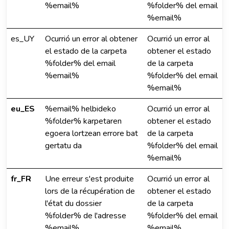
%email%
%folder% del email
%email%
es_UY
Ocurrió un error al obtener
Ocurrió un error al
el estado de la carpeta
obtener el estado
%folder% del email
de la carpeta
%email%
%folder% del email
%email%
eu_ES
%email% helbideko
Ocurrió un error al
%folder% karpetaren
obtener el estado
egoera lortzean errore bat
de la carpeta
gertatu da
%folder% del email
%email%
fr_FR
Une erreur s'est produite
Ocurrió un error al
lors de la récupération de
obtener el estado
l'état du dossier
de la carpeta
%folder% de l'adresse
%folder% del email
%email%.
%email%