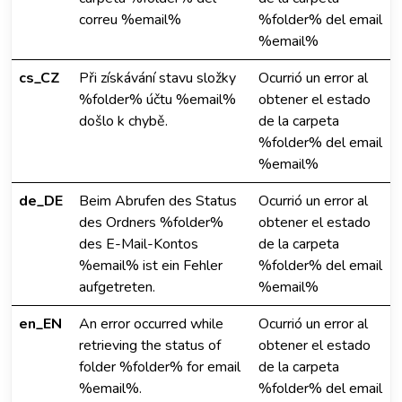
correu %email%
%folder% del email
%email%
cs_CZ
Při získávání stavu složky
Ocurrió un error al
%folder% účtu %email%
obtener el estado
došlo k chybě.
de la carpeta
%folder% del email
%email%
de_DE
Beim Abrufen des Status
Ocurrió un error al
des Ordners %folder%
obtener el estado
des E-Mail-Kontos
de la carpeta
%email% ist ein Fehler
%folder% del email
aufgetreten.
%email%
en_EN
An error occurred while
Ocurrió un error al
retrieving the status of
obtener el estado
folder %folder% for email
de la carpeta
%email%.
%folder% del email