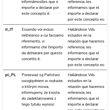
informámoslles que o
referencia, les
importe a declarar por
informamos que el
este concepto é:
importe a declarar
por este concepto es:
it_IT
Essendo voi inclusi
Hallándose Vds.
nell'elenco a cui facciamo
incluidos en la
riferimento, vi
relación que hacemos
informiamo che l'importo
referencia, les
da dichiarare per questo
informamos que el
concetto è:
importe a declarar
por este concepto es:
pl_PL
Ponieważ są Państwo
Hallándose Vds.
uwzględnieni w wykazie,
incluidos en la
o którym mowa,
relación que hacemos
informujemy, że kwota
referencia, les
do zadeklarowania z
informamos que el
tego tytułu wynosi:
importe a declarar