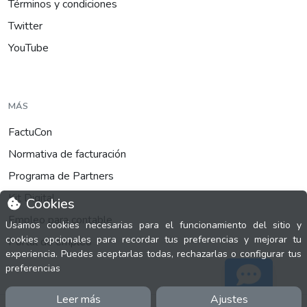
Términos y condiciones
Twitter
YouTube
MÁS
FactuCon
Normativa de facturación
Programa de Partners
Kit Digital
Cookies
Empleo para contable
Usamos cookies necesarias para el funcionamiento del sitio y
cookies opcionales para recordar tus preferencias y mejorar tu
Portal de empleo
experiencia. Puedes aceptarlas todas, rechazarlas o configurar tus
preferencias
Leer más
Ajustes
Soporte