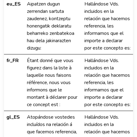
eu_ES
Aipatzen dugun
Hallándose Vds.
zerrendan sartuta
incluidos en la
zaudenez, kontzeptu
relación que hacemos
honengatik deklaratu
referencia, les
beharreko zenbatekoa
informamos que el
hau dela jakinarazten
importe a declarar
dizugu:
por este concepto es:
fr_FR
Étant donné que vous
Hallándose Vds.
figurez dans la liste à
incluidos en la
laquelle nous faisons
relación que hacemos
référence, nous vous
referencia, les
informons que le
informamos que el
montant à déclarer pour
importe a declarar
ce concept est :
por este concepto es:
gl_ES
Atopándose vostedes
Hallándose Vds.
incluídos na relación á
incluidos en la
que facemos referencia,
relación que hacemos