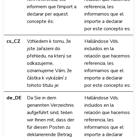
informem que l'import a
referencia, les
declarar per aquest
informamos que el
concepte és:
importe a declarar
por este concepto es:
cs_CZ
Vzhledem k tomu, že
Hallándose Vds.
jste zařazeni do
incluidos en la
přehledu, na který se
relación que hacemos
odkazujeme,
referencia, les
oznamujeme Vám, že
informamos que el
částka k vykázání z
importe a declarar
tohoto titulu je:
por este concepto es:
de_DE
Da Sie in dem
Hallándose Vds.
genannten Verzeichnis
incluidos en la
aufgeführt sind, teilen
relación que hacemos
wir Ihnen mit, dass der
referencia, les
für diesen Posten zu
informamos que el
deklarierende Betrag
importe a declarar