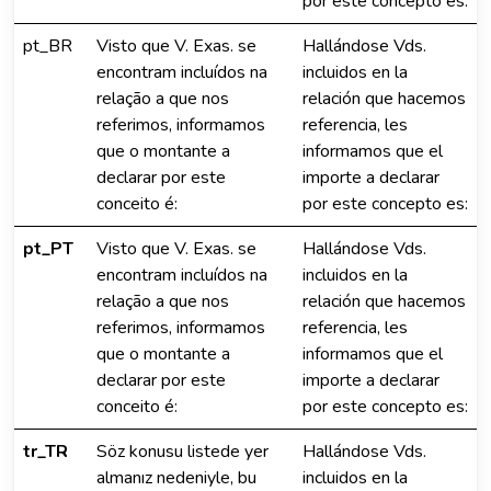
por este concepto es:
pt_BR
Visto que V. Exas. se
Hallándose Vds.
encontram incluídos na
incluidos en la
relação a que nos
relación que hacemos
referimos, informamos
referencia, les
que o montante a
informamos que el
declarar por este
importe a declarar
conceito é:
por este concepto es:
pt_PT
Visto que V. Exas. se
Hallándose Vds.
encontram incluídos na
incluidos en la
relação a que nos
relación que hacemos
referimos, informamos
referencia, les
que o montante a
informamos que el
declarar por este
importe a declarar
conceito é:
por este concepto es:
tr_TR
Söz konusu listede yer
Hallándose Vds.
almanız nedeniyle, bu
incluidos en la