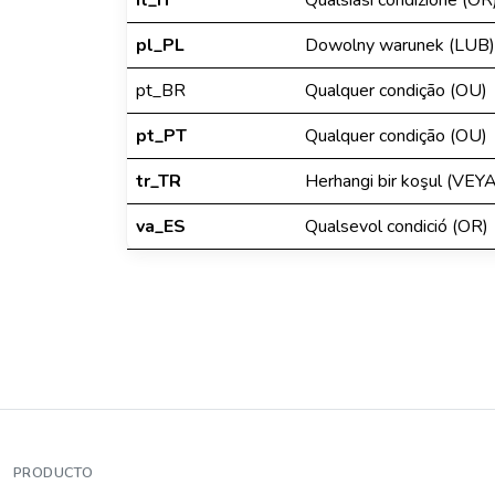
it_IT
Qualsiasi condizione (OR
pl_PL
Dowolny warunek (LUB)
pt_BR
Qualquer condição (OU)
pt_PT
Qualquer condição (OU)
tr_TR
Herhangi bir koşul (VEYA
va_ES
Qualsevol condició (OR)
PRODUCTO