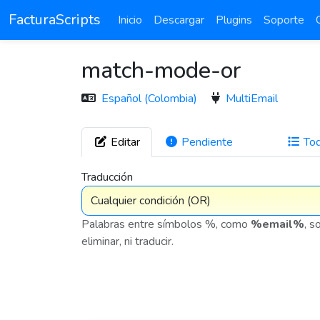
FacturaScripts
Inicio
Descargar
Plugins
Soporte
match-mode-or
Español (Colombia)
MultiEmail
Editar
Pendiente
To
272
Traducción
Palabras entre símbolos %, como
%email%
, s
eliminar, ni traducir.