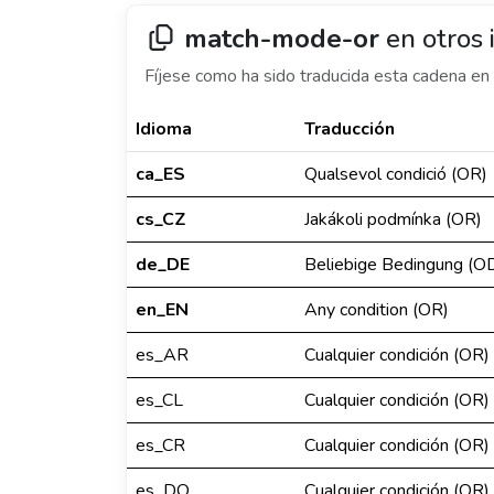
match-mode-or
en otros 
Fíjese como ha sido traducida esta cadena en 
Idioma
Traducción
ca_ES
Qualsevol condició (OR)
cs_CZ
Jakákoli podmínka (OR)
de_DE
Beliebige Bedingung (O
en_EN
Any condition (OR)
es_AR
Cualquier condición (OR)
es_CL
Cualquier condición (OR)
es_CR
Cualquier condición (OR)
es_DO
Cualquier condición (OR)