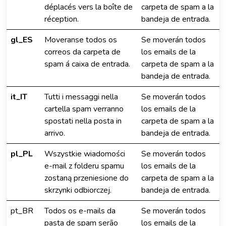
déplacés vers la boîte de
carpeta de spam a la
réception.
bandeja de entrada.
gl_ES
Moveranse todos os
Se moverán todos
correos da carpeta de
los emails de la
spam á caixa de entrada.
carpeta de spam a la
bandeja de entrada.
it_IT
Tutti i messaggi nella
Se moverán todos
cartella spam verranno
los emails de la
spostati nella posta in
carpeta de spam a la
arrivo.
bandeja de entrada.
pl_PL
Wszystkie wiadomości
Se moverán todos
e-mail z folderu spamu
los emails de la
zostaną przeniesione do
carpeta de spam a la
skrzynki odbiorczej.
bandeja de entrada.
pt_BR
Todos os e-mails da
Se moverán todos
pasta de spam serão
los emails de la