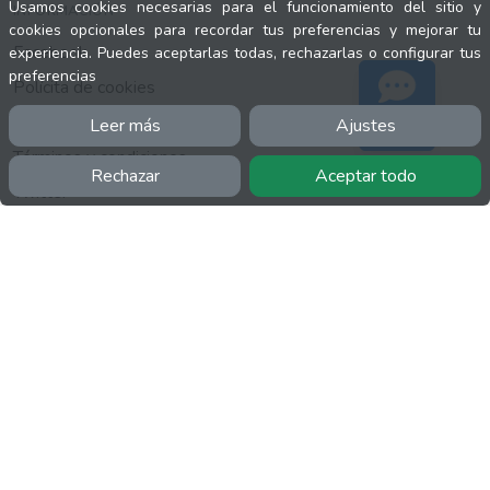
Usamos cookies necesarias para el funcionamiento del sitio y
INFORMACIÓN
cookies opcionales para recordar tus preferencias y mejorar tu
Facebook
experiencia. Puedes aceptarlas todas, rechazarlas o configurar tus
preferencias
Polícita de cookies
Política de privacidad
Leer más
Ajustes
Soporte
Términos y condiciones
Rechazar
Aceptar todo
Twitter
YouTube
MÁS
FactuCon
Normativa de facturación
Programa de Partners
Kit Digital