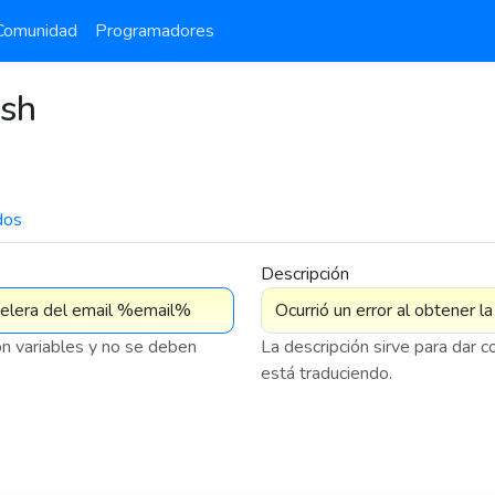
Comunidad
Programadores
ash
dos
7 576
Descripción
on variables y no se deben
La descripción sirve para dar 
está traduciendo.