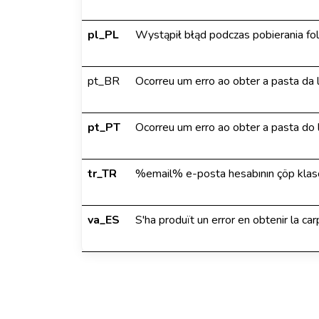
pl_PL
Wystąpił błąd podczas pobierania fo
pt_BR
Ocorreu um erro ao obter a pasta da 
pt_PT
Ocorreu um erro ao obter a pasta do
tr_TR
%email% e-posta hesabının çöp klasör
va_ES
S'ha produït un error en obtenir la c