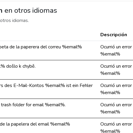
h
en otros idiomas
otros idiomas.
Descripción
arpeta de la paperera del correu %email%
Ocurrió un error
%email%
l% došlo k chybě.
Ocurrió un error
%email%
s des E-Mail-Kontos %email% ist ein Fehler
Ocurrió un error
%email%
e trash folder for email %email%.
Ocurrió un error
%email%
a de la papelera del email %email%
Ocurrió un error
%email%