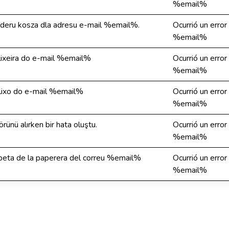
%email%
lderu kosza dla adresu e-mail %email%.
Ocurrió un error
%email%
lixeira do e-mail %email%
Ocurrió un error
%email%
 lixo do e-mail %email%
Ocurrió un error
%email%
ünü alırken bir hata oluştu.
Ocurrió un error
%email%
arpeta de la paperera del correu %email%
Ocurrió un error
%email%