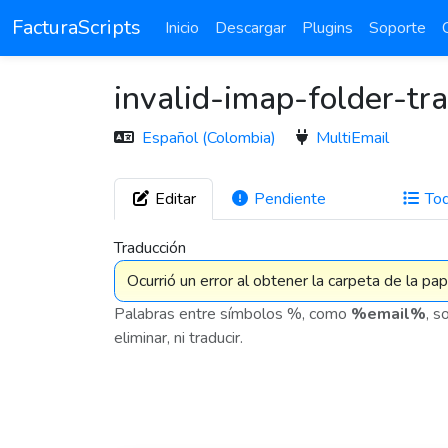
FacturaScripts
Inicio
Descargar
Plugins
Soporte
invalid-imap-folder-tr
Español (Colombia)
MultiEmail
Editar
Pendiente
To
272
Traducción
Palabras entre símbolos %, como
%email%
, s
eliminar, ni traducir.