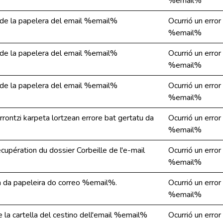
%email%
a de la papelera del email %email%
Ocurrió un error
%email%
a de la papelera del email %email%
Ocurrió un error
%email%
a de la papelera del email %email%
Ocurrió un error
%email%
ontzi karpeta lortzean errore bat gertatu da
Ocurrió un error
%email%
écupération du dossier Corbeille de l'e-mail
Ocurrió un error
%email%
a da papeleira do correo %email%.
Ocurrió un error
%email%
re la cartella del cestino dell'email %email%
Ocurrió un error