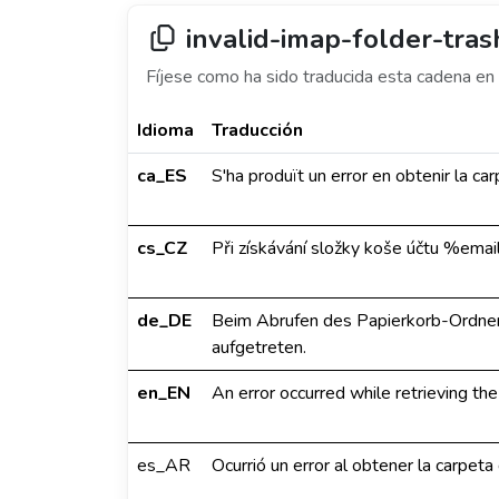
invalid-imap-folder-tras
Fíjese como ha sido traducida esta cadena en 
Idioma
Traducción
ca_ES
S'ha produït un error en obtenir la c
cs_CZ
Při získávání složky koše účtu %emai
de_DE
Beim Abrufen des Papierkorb-Ordner
aufgetreten.
en_EN
An error occurred while retrieving th
es_AR
Ocurrió un error al obtener la carpet