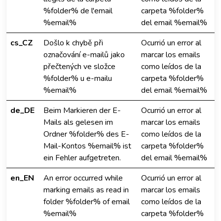
%folder% de l'email
carpeta %folder%
%email%
del email %email%
cs_CZ
Došlo k chybě při
Ocurrió un error al
označování e-mailů jako
marcar los emails
přečtených ve složce
como leídos de la
%folder% u e-mailu
carpeta %folder%
%email%
del email %email%
de_DE
Beim Markieren der E-
Ocurrió un error al
Mails als gelesen im
marcar los emails
Ordner %folder% des E-
como leídos de la
Mail-Kontos %email% ist
carpeta %folder%
ein Fehler aufgetreten.
del email %email%
en_EN
An error occurred while
Ocurrió un error al
marking emails as read in
marcar los emails
folder %folder% of email
como leídos de la
%email%
carpeta %folder%