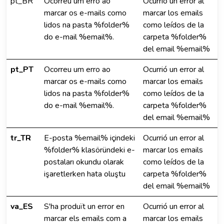
pt_BR
Ocorreu um erro ao
Ocurrió un error al
marcar os e-mails como
marcar los emails
lidos na pasta %folder%
como leídos de la
do e-mail %email%.
carpeta %folder%
del email %email%
pt_PT
Ocorreu um erro ao
Ocurrió un error al
marcar os e-mails como
marcar los emails
lidos na pasta %folder%
como leídos de la
do e-mail %email%.
carpeta %folder%
del email %email%
tr_TR
E-posta %email% içindeki
Ocurrió un error al
%folder% klasöründeki e-
marcar los emails
postaları okundu olarak
como leídos de la
işaretlerken hata oluştu
carpeta %folder%
del email %email%
va_ES
S'ha produït un error en
Ocurrió un error al
marcar els emails com a
marcar los emails