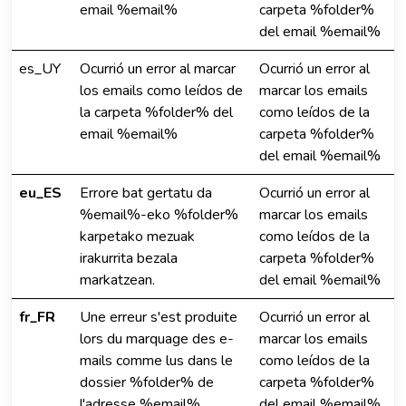
email %email%
carpeta %folder%
del email %email%
es_UY
Ocurrió un error al marcar
Ocurrió un error al
los emails como leídos de
marcar los emails
la carpeta %folder% del
como leídos de la
email %email%
carpeta %folder%
del email %email%
eu_ES
Errore bat gertatu da
Ocurrió un error al
%email%-eko %folder%
marcar los emails
karpetako mezuak
como leídos de la
irakurrita bezala
carpeta %folder%
markatzean.
del email %email%
fr_FR
Une erreur s'est produite
Ocurrió un error al
lors du marquage des e-
marcar los emails
mails comme lus dans le
como leídos de la
dossier %folder% de
carpeta %folder%
l'adresse %email%.
del email %email%