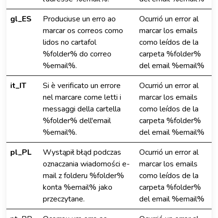
gl_ES
Produciuse un erro ao
Ocurrió un error al
marcar os correos como
marcar los emails
lidos no cartafol
como leídos de la
%folder% do correo
carpeta %folder%
%email%.
del email %email%
it_IT
Si è verificato un errore
Ocurrió un error al
nel marcare come letti i
marcar los emails
messaggi della cartella
como leídos de la
%folder% dell'email
carpeta %folder%
%email%.
del email %email%
pl_PL
Wystąpił błąd podczas
Ocurrió un error al
oznaczania wiadomości e-
marcar los emails
mail z folderu %folder%
como leídos de la
konta %email% jako
carpeta %folder%
przeczytane.
del email %email%