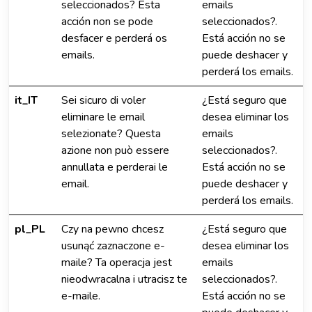
seleccionados? Esta
emails
acción non se pode
seleccionados?.
desfacer e perderá os
Está acción no se
emails.
puede deshacer y
perderá los emails.
it_IT
Sei sicuro di voler
¿Está seguro que
eliminare le email
desea eliminar los
selezionate? Questa
emails
azione non può essere
seleccionados?.
annullata e perderai le
Está acción no se
email.
puede deshacer y
perderá los emails.
pl_PL
Czy na pewno chcesz
¿Está seguro que
usunąć zaznaczone e-
desea eliminar los
maile? Ta operacja jest
emails
nieodwracalna i utracisz te
seleccionados?.
e-maile.
Está acción no se