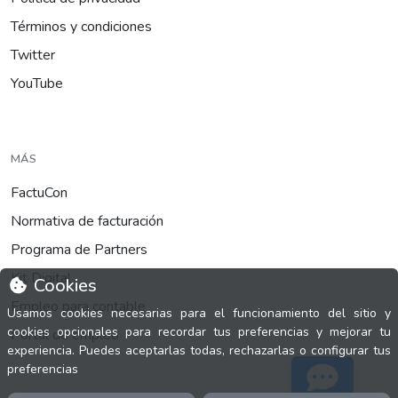
Términos y condiciones
Twitter
YouTube
MÁS
FactuCon
Normativa de facturación
Programa de Partners
Kit Digital
Cookies
Empleo para contable
Usamos cookies necesarias para el funcionamiento del sitio y
cookies opcionales para recordar tus preferencias y mejorar tu
Portal de empleo
experiencia. Puedes aceptarlas todas, rechazarlas o configurar tus
preferencias