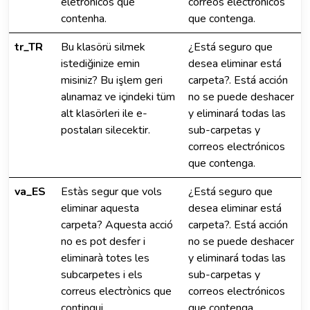
eletrónicos que
correos electrónicos
contenha.
que contenga.
tr_TR
Bu klasörü silmek
¿Está seguro que
istediğinize emin
desea eliminar está
misiniz? Bu işlem geri
carpeta?. Está acción
alınamaz ve içindeki tüm
no se puede deshacer
alt klasörleri ile e-
y eliminará todas las
postaları silecektir.
sub-carpetas y
correos electrónicos
que contenga.
va_ES
Estàs segur que vols
¿Está seguro que
eliminar aquesta
desea eliminar está
carpeta? Aquesta acció
carpeta?. Está acción
no es pot desfer i
no se puede deshacer
eliminarà totes les
y eliminará todas las
subcarpetes i els
sub-carpetas y
correus electrònics que
correos electrónicos
contingui.
que contenga.