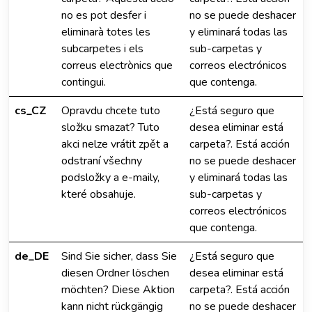
no es pot desfer i
no se puede deshacer
eliminarà totes les
y eliminará todas las
subcarpetes i els
sub-carpetas y
correus electrònics que
correos electrónicos
contingui.
que contenga.
cs_CZ
Opravdu chcete tuto
¿Está seguro que
složku smazat? Tuto
desea eliminar está
akci nelze vrátit zpět a
carpeta?. Está acción
odstraní všechny
no se puede deshacer
podsložky a e-maily,
y eliminará todas las
které obsahuje.
sub-carpetas y
correos electrónicos
que contenga.
de_DE
Sind Sie sicher, dass Sie
¿Está seguro que
diesen Ordner löschen
desea eliminar está
möchten? Diese Aktion
carpeta?. Está acción
kann nicht rückgängig
no se puede deshacer