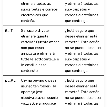
eliminará todas as
y eliminará todas las
subcarpetas e correos
sub-carpetas y
electrónicos que
correos electrónicos
conteña.
que contenga.
it_IT
Sei sicuro di voler
¿Está seguro que
eliminare questa
desea eliminar está
cartella? Questa azione
carpeta?. Está acción
non può essere
no se puede deshacer
annullata e eliminerà
y eliminará todas las
tutte le sottocartelle e
sub-carpetas y
le email in essa
correos electrónicos
contenute.
que contenga.
pl_PL
Czy na pewno chcesz
¿Está seguro que
usunąć ten folder? Ta
desea eliminar está
operacja jest
carpeta?. Está acción
nieodwracalna i usunie
no se puede deshacer
wszystkie znajdujące
y eliminará todas las