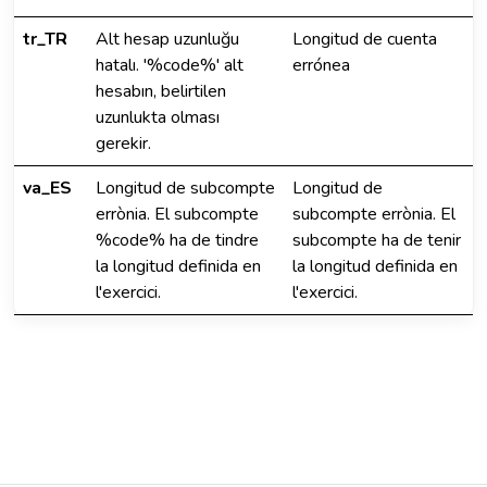
tr_TR
Alt hesap uzunluğu
Longitud de cuenta
hatalı. '%code%' alt
errónea
hesabın, belirtilen
uzunlukta olması
gerekir.
va_ES
Longitud de subcompte
Longitud de
errònia. El subcompte
subcompte errònia. El
%code% ha de tindre
subcompte ha de tenir
la longitud definida en
la longitud definida en
l'exercici.
l'exercici.