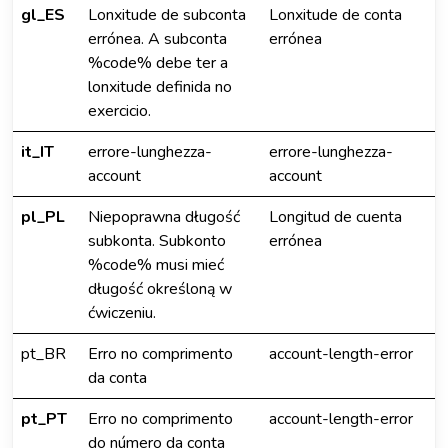
gl_ES
Lonxitude de subconta
Lonxitude de conta
errónea. A subconta
errónea
%code% debe ter a
lonxitude definida no
exercicio.
it_IT
errore-lunghezza-
errore-lunghezza-
account
account
pl_PL
Niepoprawna długość
Longitud de cuenta
subkonta. Subkonto
errónea
%code% musi mieć
długość określoną w
ćwiczeniu.
pt_BR
Erro no comprimento
account-length-error
da conta
pt_PT
Erro no comprimento
account-length-error
do número da conta