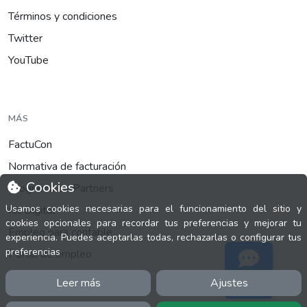
Términos y condiciones
Twitter
YouTube
MÁS
FactuCon
Normativa de facturación
Cookies
Programa de Partners
Usamos cookies necesarias para el funcionamiento del sitio y
Kit Digital
cookies opcionales para recordar tus preferencias y mejorar tu
Empleo para contable
experiencia. Puedes aceptarlas todas, rechazarlas o configurar tus
preferencias
Portal de empleo
Leer más
Ajustes
Soporte