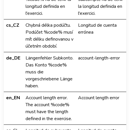
longitud definida en
la longitud definida en
l'exercici.
l'exercici.
cs_CZ
Chybná délka podúčtu.
Longitud de cuenta
Podúčet %code% musí
errónea
mít délku definovanou v
účetním období.
de_DE
Längenfehler Subkonto.
account-length-error
Das Konto %code%
muss die
vorgeschriebene Länge
haben.
en_EN
Account length error.
Account length error
The account %code%
must have the length
defined in the exercise.