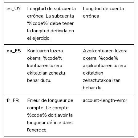
es_UY
Longitud de subcuenta
Longitud de cuenta
errónea. La subcuenta
errónea
'%code%' debe tener
la longitud definida en
el ejercicio.
eu_ES
Kontuaren luzera
Azpikontuaren luzera
okerra. %code%
okerra. %code%
kontuaren luzera
azpikontuaren luzera
ekitaldian zehaztu
ekitaldian
behar duzu.
zehaztutakoa izan
behar du.
fr_FR
Erreur de longueur de
account-length-error
compte. Le compte
%code% doit avoir la
longueur définie dans
l'exercice.