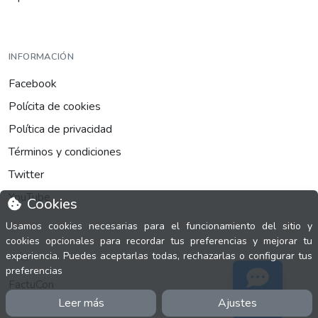
INFORMACIÓN
Facebook
Polícita de cookies
Política de privacidad
Términos y condiciones
Twitter
YouTube
Cookies
Usamos cookies necesarias para el funcionamiento del sitio y
cookies opcionales para recordar tus preferencias y mejorar tu
experiencia. Puedes aceptarlas todas, rechazarlas o configurar tus
MÁS
preferencias
FactuCon
Leer más
Ajustes
Soporte
Normativa de facturación