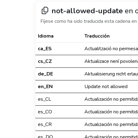
not-allowed-update
en o
Fíjese como ha sido traducida esta cadena en 
Idioma
Traducción
ca_ES
Actualització no permesa
cs_CZ
Aktualizace není povolen
de_DE
Aktualisierung nicht erla
en_EN
Update not allowed
es_CL
Actualización no permitid
es_CO
Actualización no permitid
es_CR
Actualización no permitid
es_DO
Actualización no permitid