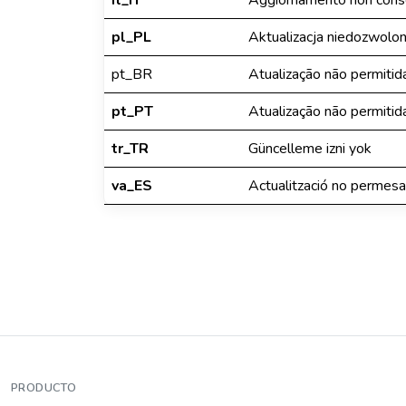
it_IT
Aggiornamento non cons
pl_PL
Aktualizacja niedozwolo
pt_BR
Atualização não permitid
pt_PT
Atualização não permitid
tr_TR
Güncelleme izni yok
va_ES
Actualització no permesa
PRODUCTO