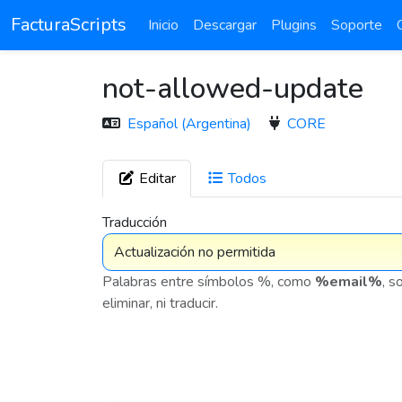
FacturaScripts
Inicio
Descargar
Plugins
Soporte
not-allowed-update
Español (Argentina)
CORE
Editar
Todos
7 575
Traducción
Palabras entre símbolos %, como
%email%
, s
eliminar, ni traducir.