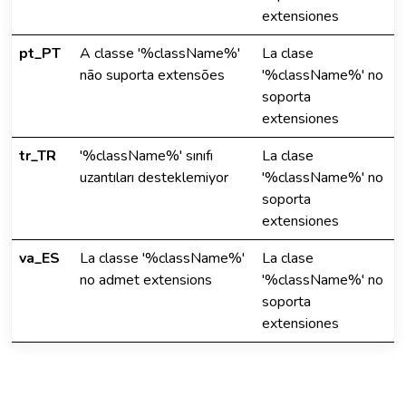
extensiones
pt_PT
A classe '%className%'
La clase
não suporta extensões
'%className%' no
soporta
extensiones
tr_TR
'%className%' sınıfı
La clase
uzantıları desteklemiyor
'%className%' no
soporta
extensiones
va_ES
La classe '%className%'
La clase
no admet extensions
'%className%' no
soporta
extensiones