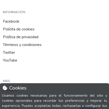
INFORMACIÓN
Facebook
Polícita de cookies
Política de privacidad
Términos y condiciones
Twitter
YouTube
MÁS
Cookies
FactuCon
Usamos cookies necesarias para el funcionamiento del sitio y
Normativa de facturación
cookies opcionales para recordar tus preferencias y mejorar tu
Programa de Partners
experiencia. Puedes aceptarlas todas, rechazarlas o configurar tus