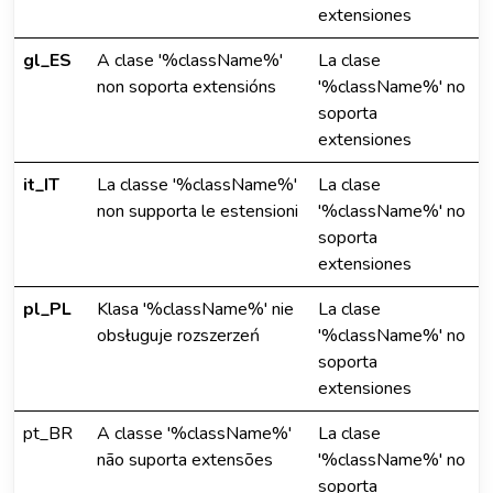
extensiones
gl_ES
A clase '%className%'
La clase
non soporta extensións
'%className%' no
soporta
extensiones
it_IT
La classe '%className%'
La clase
non supporta le estensioni
'%className%' no
soporta
extensiones
pl_PL
Klasa '%className%' nie
La clase
obsługuje rozszerzeń
'%className%' no
soporta
extensiones
pt_BR
A classe '%className%'
La clase
não suporta extensões
'%className%' no
soporta