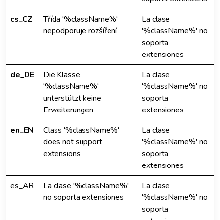
cs_CZ
Třída '%className%'
La clase
nepodporuje rozšíření
'%className%' no
soporta
extensiones
de_DE
Die Klasse
La clase
'%className%'
'%className%' no
unterstützt keine
soporta
Erweiterungen
extensiones
en_EN
Class '%className%'
La clase
does not support
'%className%' no
extensions
soporta
extensiones
es_AR
La clase '%className%'
La clase
no soporta extensiones
'%className%' no
soporta