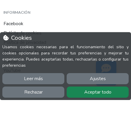
INFORMACIÓN
Facebook
Polícita de cookies
Cookies
Política de privacidad
Usamos cookies necesarias para el funcionamiento del sitio y
Términos y condiciones
cookies opcionales para recordar tus preferencias y mejorar tu
experiencia. Puedes aceptarlas todas, rechazarlas o configurar tus
Twitter
preferencias
YouTube
Leer más
Ajustes
Soporte
Rechazar
Aceptar todo
MÁS
FactuCon
Normativa de facturación
Programa de Partners