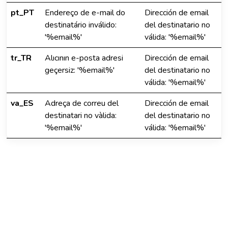
pt_PT
Endereço de e-mail do
Dirección de email
destinatário inválido:
del destinatario no
'%email%'
válida: '%email%'
tr_TR
Alıcının e-posta adresi
Dirección de email
geçersiz: '%email%'
del destinatario no
válida: '%email%'
va_ES
Adreça de correu del
Dirección de email
destinatari no vàlida:
del destinatario no
'%email%'
válida: '%email%'