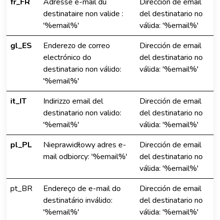
fr_FR
Adresse e-mail du
Dirección de email
destinataire non valide :
del destinatario no
'%email%'
válida: '%email%'
gl_ES
Enderezo de correo
Dirección de email
electrónico do
del destinatario no
destinatario non válido:
válida: '%email%'
'%email%'
it_IT
Indirizzo email del
Dirección de email
destinatario non valido:
del destinatario no
'%email%'
válida: '%email%'
pl_PL
Nieprawidłowy adres e-
Dirección de email
mail odbiorcy: '%email%'
del destinatario no
válida: '%email%'
pt_BR
Endereço de e-mail do
Dirección de email
destinatário inválido:
del destinatario no
'%email%'
válida: '%email%'