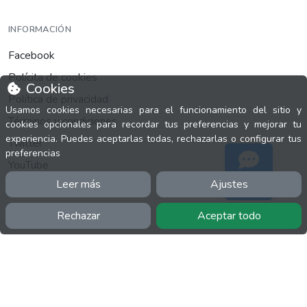
INFORMACIÓN
Facebook
Polícita de cookies
Cookies
Política de privacidad
Usamos cookies necesarias para el funcionamiento del sitio y
Términos y condiciones
cookies opcionales para recordar tus preferencias y mejorar tu
experiencia. Puedes aceptarlas todas, rechazarlas o configurar tus
Twitter
preferencias
YouTube
Leer más
Ajustes
Soporte
Rechazar
Aceptar todo
MÁS
FactuCon
Normativa de facturación
Programa de Partners