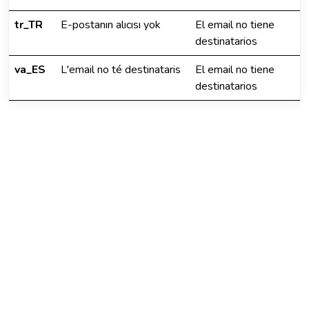
tr_TR
E-postanın alıcısı yok
El email no tiene
destinatarios
va_ES
L'email no té destinataris
El email no tiene
destinatarios