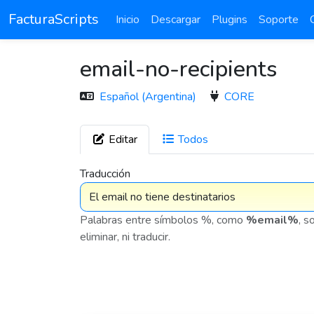
FacturaScripts
Inicio
Descargar
Plugins
Soporte
email-no-recipients
Español (Argentina)
CORE
Editar
Todos
7 575
Traducción
Palabras entre símbolos %, como
%email%
, s
eliminar, ni traducir.