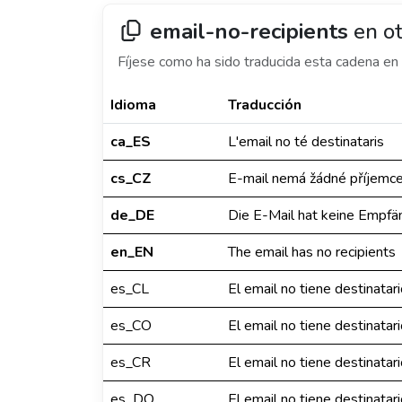
email-no-recipients
en ot
Fíjese como ha sido traducida esta cadena en 
Idioma
Traducción
ca_ES
L'email no té destinataris
cs_CZ
E-mail nemá žádné příjemc
de_DE
Die E-Mail hat keine Empfä
en_EN
The email has no recipients
es_CL
El email no tiene destinatar
es_CO
El email no tiene destinatar
es_CR
El email no tiene destinatar
es_DO
El email no tiene destinatar