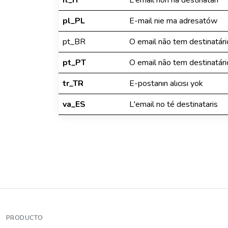
it_IT
L'email non ha destinatari
pl_PL
E-mail nie ma adresatów
pt_BR
O email não tem destinatári
pt_PT
O email não tem destinatári
tr_TR
E-postanın alıcısı yok
va_ES
L'email no té destinataris
PRODUCTO