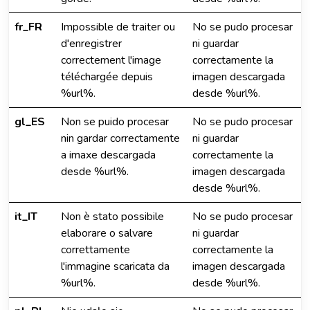
fr_FR
Impossible de traiter ou
No se pudo procesar
d'enregistrer
ni guardar
correctement l'image
correctamente la
téléchargée depuis
imagen descargada
%url%.
desde %url%.
gl_ES
Non se puido procesar
No se pudo procesar
nin gardar correctamente
ni guardar
a imaxe descargada
correctamente la
desde %url%.
imagen descargada
desde %url%.
it_IT
Non è stato possibile
No se pudo procesar
elaborare o salvare
ni guardar
correttamente
correctamente la
l'immagine scaricata da
imagen descargada
%url%.
desde %url%.