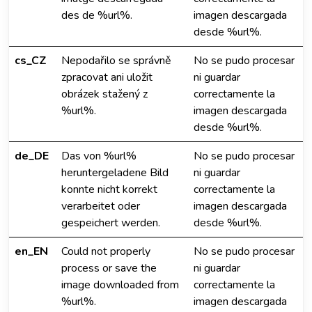
des de %url%.
imagen descargada
desde %url%.
cs_CZ
Nepodařilo se správně
No se pudo procesar
zpracovat ani uložit
ni guardar
obrázek stažený z
correctamente la
%url%.
imagen descargada
desde %url%.
de_DE
Das von %url%
No se pudo procesar
heruntergeladene Bild
ni guardar
konnte nicht korrekt
correctamente la
verarbeitet oder
imagen descargada
gespeichert werden.
desde %url%.
en_EN
Could not properly
No se pudo procesar
process or save the
ni guardar
image downloaded from
correctamente la
%url%.
imagen descargada