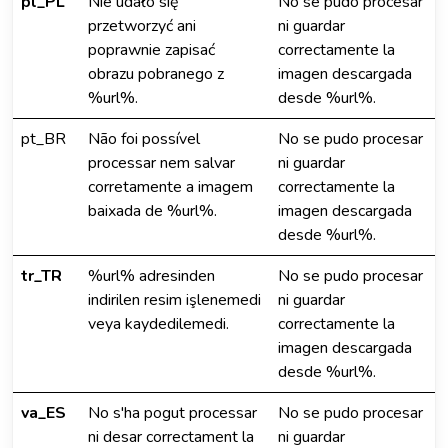
pl_PL
Nie udało się
No se pudo procesar
przetworzyć ani
ni guardar
poprawnie zapisać
correctamente la
obrazu pobranego z
imagen descargada
%url%.
desde %url%.
pt_BR
Não foi possível
No se pudo procesar
processar nem salvar
ni guardar
corretamente a imagem
correctamente la
baixada de %url%.
imagen descargada
desde %url%.
tr_TR
%url% adresinden
No se pudo procesar
indirilen resim işlenemedi
ni guardar
veya kaydedilemedi.
correctamente la
imagen descargada
desde %url%.
va_ES
No s'ha pogut processar
No se pudo procesar
ni desar correctament la
ni guardar