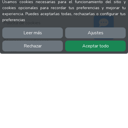
Usamos cookies necesarias para el funcionamiento del sitio y
INFORMACIÓN
cookies opcionales para recordar tus preferencias y mejorar tu
Facebook
experiencia. Puedes aceptarlas todas, rechazarlas o configurar tus
preferencias
Polícita de cookies
Política de privacidad
Leer más
Ajustes
Soporte
Términos y condiciones
Rechazar
Aceptar todo
Twitter
YouTube
MÁS
FactuCon
Normativa de facturación
Programa de Partners
Kit Digital