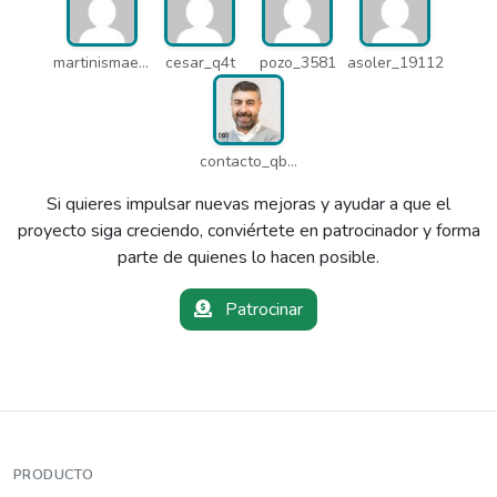
martinismaelima_qbd
cesar_q4t
pozo_3581
asoler_19112
contacto_qbw
Si quieres impulsar nuevas mejoras y ayudar a que el
proyecto siga creciendo, conviértete en patrocinador y forma
parte de quienes lo hacen posible.
Patrocinar
PRODUCTO