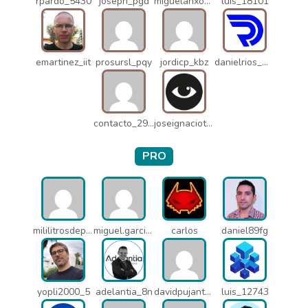
rpardo_5430
joseph_pgd
miguelanxogomez_21982
luis_18101
emartinez_iit
prosursl_pqy
jordicp_kbz
danielrios_mqb
contacto_2906
joseignaciot_q66
PRO
mililitrosdeperfume_lao
miguel.garcia_l25
carlos
daniel89fg
yopli2000_5
adelantia_8n
davidpujantelopez_mrf
luis_12743