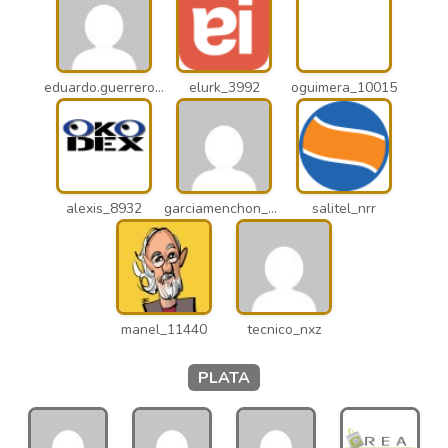
eduardo.guerrero_pto
elurk_3992
oguimera_10015
alexis_8932
garciamenchon_puz
salitel_nrr
manel_11440
tecnico_nxz
PLATA