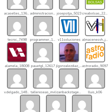
acaselles_13670
administracion_nhd
josepsitja_5023
creabolsas_22110
tecnic_7498
programmer_12837
v11soluciones
almacenesvh_jo2
alamela_18008
pauetgl_12617
jlgonzalezdiaz_12316
astroradio_9097
v.delgado_14821
tallereseas_mvl
izanbackstage_14556
lluis_k06