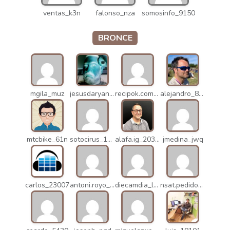
ventas_k3n
falonso_nza
somosinfo_9150
BRONCE
mgila_muz
jesusdaryanani_mko
recipok.com_n5u
alejandro_8931
mtcbike_61n
sotocirus_11872
alafa.ig_20338
jmedina_jwq
carlos_23007
antoni.royo_10023
diecamdia_l27
nsat.pedidos_1235