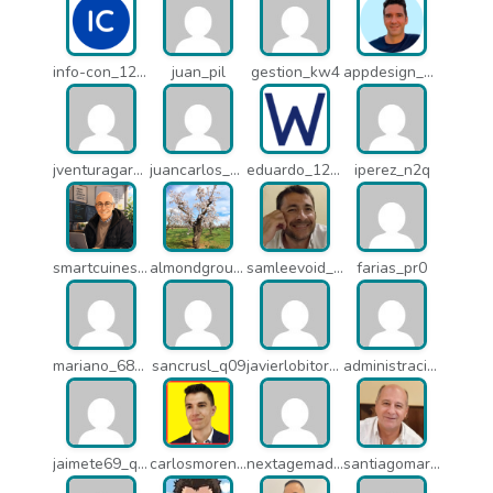
info-con_12812
juan_pil
gestion_kw4
appdesign_pbe
jventuragarcia_13040
juancarlos_ptr
eduardo_12367
iperez_n2q
smartcuines_1378
almondgroup1984_pjc
samleevoid_n58
farias_pr0
mariano_6807
sancrusl_q09
javierlobitort_pz2
administracion_q24
jaimete69_q26
carlosmorenogil_16533
nextagemadrid_lpj
santiagomartindejesus_ncs