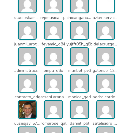
studioskamaleon_owz
rvpmusica_q7i
chicangana01x_q7o
azkenservices_mdx
juanmillarot_17714
fevamic_q84
yujfft05h_q8b
jdelacruzgonzalez2015_q8e
administracion_pua
pinpa_q8u
maribel_pv3
galonso_12031
contacto_odq
arseni.arana_16484
monica_qad
pedro.corderonunez_qab
ulisesjav_5758
romarose_qal
daniel_pbl
satelisidro_pt5