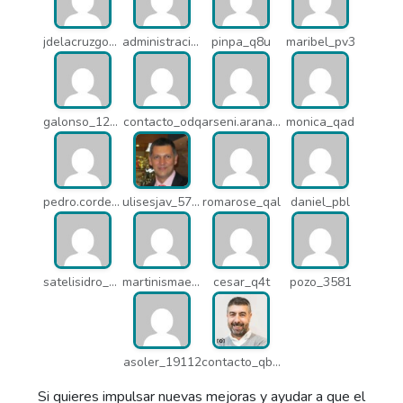
jdelacruzgonzalez2015_q8e
administracion_pua
pinpa_q8u
maribel_pv3
galonso_12031
contacto_odq
arseni.arana_16484
monica_qad
pedro.corderonunez_qab
ulisesjav_5758
romarose_qal
daniel_pbl
satelisidro_pt5
martinismaelima_qbd
cesar_q4t
pozo_3581
asoler_19112
contacto_qbw
Si quieres impulsar nuevas mejoras y ayudar a que el