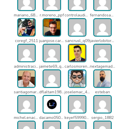
mariano_6807
r.moreno_ppf
controlaudiovisual_1875
fernandosanche_q11
coregf_2511
juanjose.carmona_182
sancrusl_q09
javierlobitort_pz2
administracion_q24
jaimete69_q26
carlosmorenogil_16533
nextagemadrid_lpj
santiagomartindejesus_ncs
dflaltam1980_os1
joselemac_4098
esteban
michel.enacsl_o1y
dacamo0502_q4e
keyef59990_q4h
sergio_1882