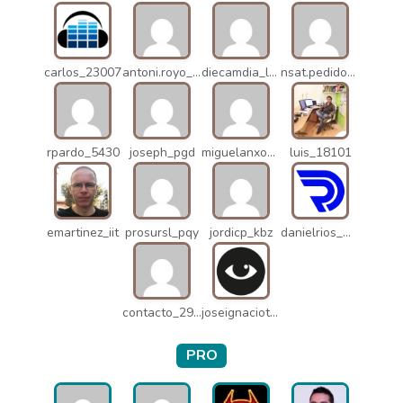
carlos_23007
antoni.royo_10023
diecamdia_l27
nsat.pedidos_1235
rpardo_5430
joseph_pgd
miguelanxogomez_21982
luis_18101
emartinez_iit
prosursl_pqy
jordicp_kbz
danielrios_mqb
contacto_2906
joseignaciot_q66
PRO