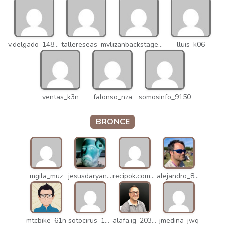
v.delgado_14821
tallereseas_mvl
izanbackstage_14556
lluis_k06
ventas_k3n
falonso_nza
somosinfo_9150
BRONCE
mgila_muz
jesusdaryanani_mko
recipok.com_n5u
alejandro_8931
mtcbike_61n
sotocirus_11872
alafa.ig_20338
jmedina_jwq