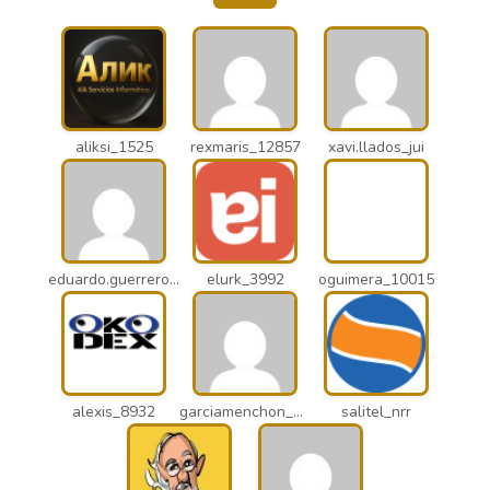
aliksi_1525
rexmaris_12857
xavi.llados_jui
eduardo.guerrero_pto
elurk_3992
oguimera_10015
alexis_8932
garciamenchon_puz
salitel_nrr