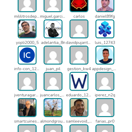
mililitrosdeperfume_lao
miguel.garcia_l25
carlos
daniel89fg
yopli2000_5
adelantia_8n
davidpujantelopez_mrf
luis_12743
info-con_12812
juan_pil
gestion_kw4
appdesign_pbe
jventuragarcia_13040
juancarlos_ptr
eduardo_12367
iperez_n2q
smartcuines_1378
almondgroup1984_pjc
samleevoid_n58
farias_pr0