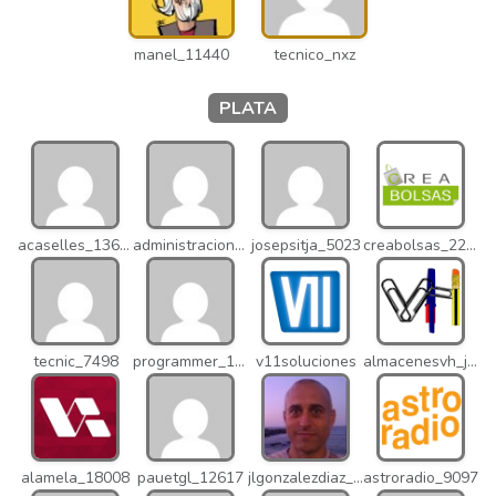
manel_11440
tecnico_nxz
PLATA
acaselles_13670
administracion_nhd
josepsitja_5023
creabolsas_22110
tecnic_7498
programmer_12837
v11soluciones
almacenesvh_jo2
alamela_18008
pauetgl_12617
jlgonzalezdiaz_12316
astroradio_9097