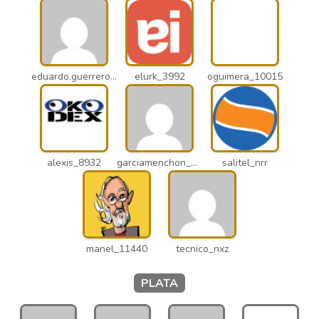
eduardo.guerrero_pto
elurk_3992
oguimera_10015
alexis_8932
garciamenchon_puz
salitel_nrr
manel_11440
tecnico_nxz
PLATA