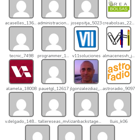
acaselles_13670
administracion_nhd
josepsitja_5023
creabolsas_22110
tecnic_7498
programmer_12837
v11soluciones
almacenesvh_jo2
alamela_18008
pauetgl_12617
jlgonzalezdiaz_12316
astroradio_9097
v.delgado_14821
tallereseas_mvl
izanbackstage_14556
lluis_k06