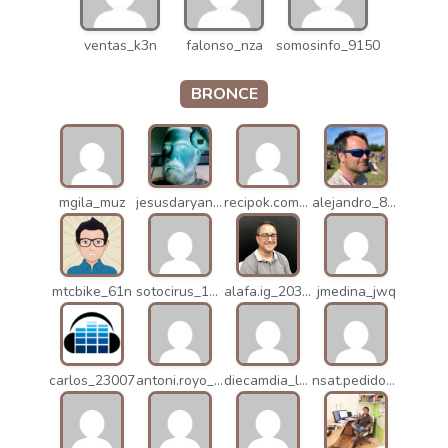
ventas_k3n
falonso_nza
somosinfo_9150
BRONCE
mgila_muz
jesusdaryanani_mko
recipok.com_n5u
alejandro_8931
mtcbike_61n
sotocirus_11872
alafa.ig_20338
jmedina_jwq
carlos_23007
antoni.royo_10023
diecamdia_l27
nsat.pedidos_1235