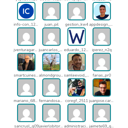
info-con_12812
juan_pil
gestion_kw4
appdesign_pbe
jventuragarcia_13040
juancarlos_ptr
eduardo_12367
iperez_n2q
smartcuines_1378
almondgroup1984_pjc
samleevoid_n58
farias_pr0
mariano_6807
fernandosanche_q11
coregf_2511
juanjose.carmona_182
sancrusl_q09
javierlobitort_pz2
administracion_q24
jaimete69_q26