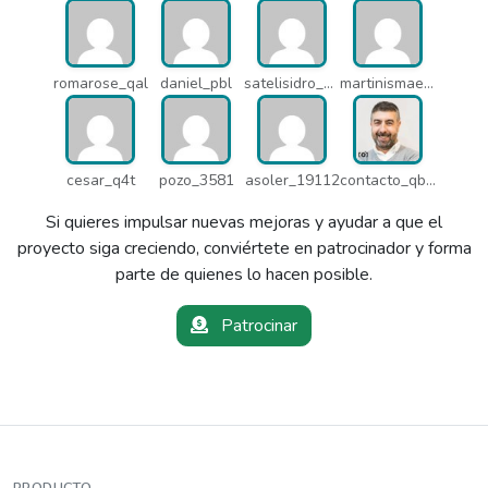
romarose_qal
daniel_pbl
satelisidro_pt5
martinismaelima_qbd
cesar_q4t
pozo_3581
asoler_19112
contacto_qbw
Si quieres impulsar nuevas mejoras y ayudar a que el
proyecto siga creciendo, conviértete en patrocinador y forma
parte de quienes lo hacen posible.
Patrocinar
PRODUCTO