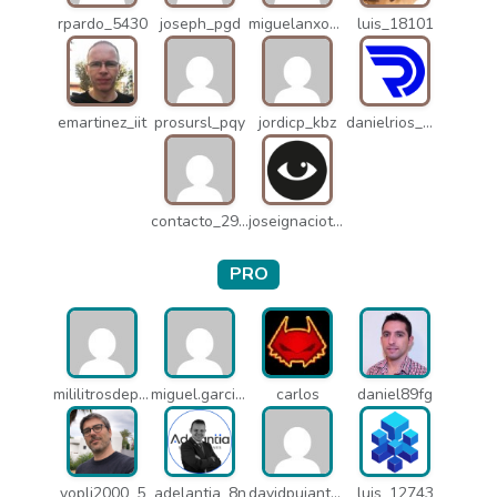
rpardo_5430
joseph_pgd
miguelanxogomez_21982
luis_18101
emartinez_iit
prosursl_pqy
jordicp_kbz
danielrios_mqb
contacto_2906
joseignaciot_q66
PRO
mililitrosdeperfume_lao
miguel.garcia_l25
carlos
daniel89fg
yopli2000_5
adelantia_8n
davidpujantelopez_mrf
luis_12743