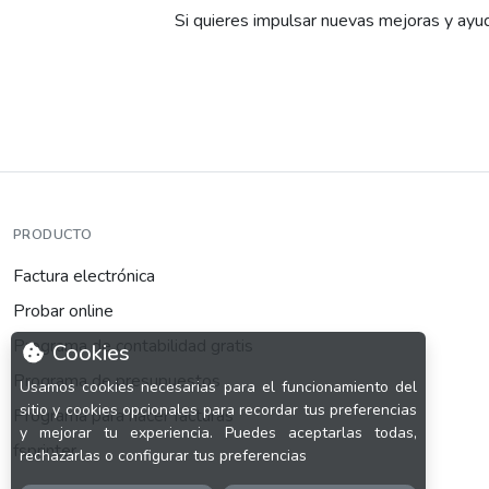
Si quieres impulsar nuevas mejoras y ayud
PRODUCTO
Factura electrónica
Probar online
Programa de contabilidad gratis
Cookies
Programa de presupuestos
Usamos cookies necesarias para el funcionamiento del
sitio y cookies opcionales para recordar tus preferencias
Programa para hacer facturas
y mejorar tu experiencia. Puedes aceptarlas todas,
fsprinter
rechazarlas o configurar tus preferencias