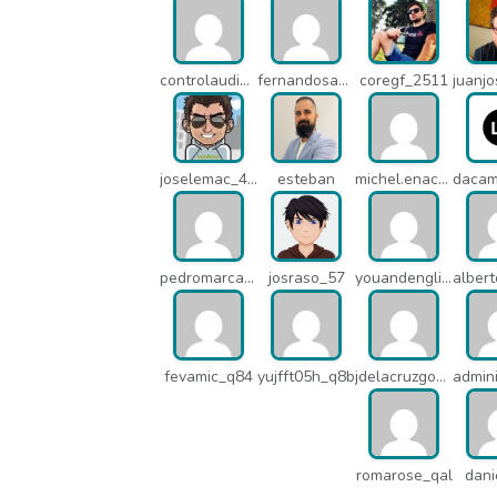
controlaudiovisual_1875
fernandosanche_q11
coregf_2511
joselemac_4098
esteban
michel.enacsl_o1y
pedromarcabe_q5o
josraso_57
youandenglish_q64
fevamic_q84
yujfft05h_q8b
jdelacruzgonzalez2015_q8e
romarose_qal
dani