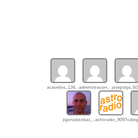
acaselles_13670
administracion_nhd
josepsitja_5
jlgonzalezdiaz_12316
astroradio_9097