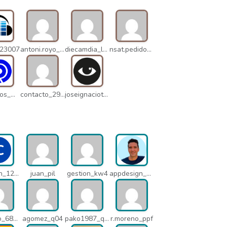
_23007
antoni.royo_10023
diecamdia_l27
nsat.pedidos_1235
danielrios_mqb
contacto_2906
joseignaciot_q66
info-con_12812
juan_pil
gestion_kw4
appdesign_pbe
mariano_6807
agomez_q04
pako1987_q07
r.moreno_ppf