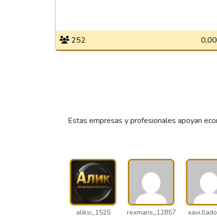
252
0,00
Estas empresas y profesionales apoyan econ
aliksi_1525
rexmaris_12857
xavi.llado