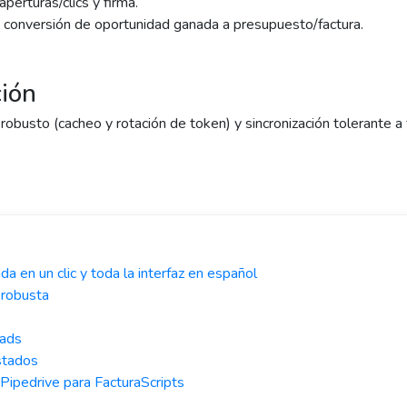
perturas/clics y firma.
 y conversión de oportunidad ganada a presupuesto/factura.
ción
obusto (cacheo y rotación de token) y sincronización tolerante a f
a en un clic y toda la interfaz en español
 robusta
eads
stados
ipedrive para FacturaScripts