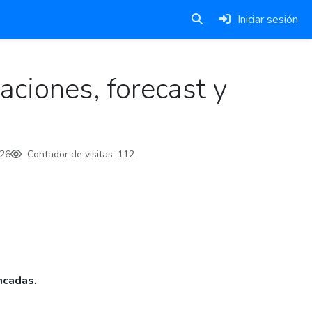
Iniciar sesión
ciones, forecast y
26
Contador de visitas:
112
ncadas
.