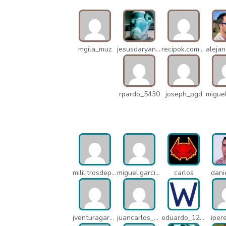
mgila_muz
jesusdaryanani_mko
recipok.com_n5u
rpardo_5430
joseph_pgd
mililitrosdeperfume_lao
miguel.garcia_l25
carlos
dani
jventuragarcia_13040
juancarlos_ptr
eduardo_12367
iper