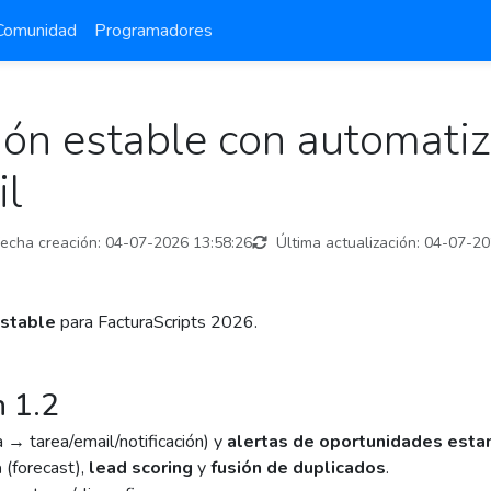
Comunidad
Programadores
n estable con automatiza
il
echa creación:
04-07-2026 13:58:26
Última actualización:
04-07-20
stable
para FacturaScripts 2026.
n 1.2
 → tarea/email/notificación) y
alertas de oportunidades esta
a
(forecast),
lead scoring
y
fusión de duplicados
.