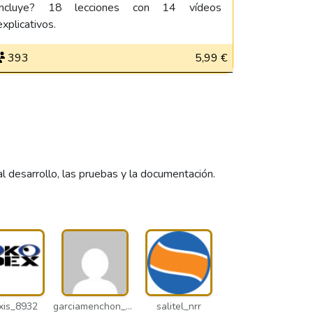
incluye? 18 lecciones con 14 vídeos
explicativos.
393
5,99 €
desarrollo, las pruebas y la documentación.
xis_8932
garciamenchon_puz
salitel_nrr