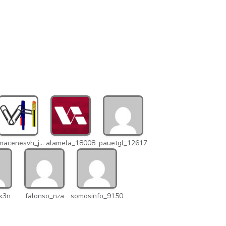
almacenesvh_jo2
alamela_18008
pauetgl_12617
k3n
falonso_nza
somosinfo_9150