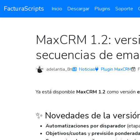
FacturaScripts
Inicio
Descargar
Plugins
Soporte
MaxCRM 1.2: versió
secuencias de ema
adelantia_8n
Noticias
Plugin MaxCRM
F
Ya está disponible
MaxCRM 1.2
como versión
e
✨ Novedades de la versió
Automatizaciones por disparador
(etapa
Objetivos/cuotas
y
previsión ponderad