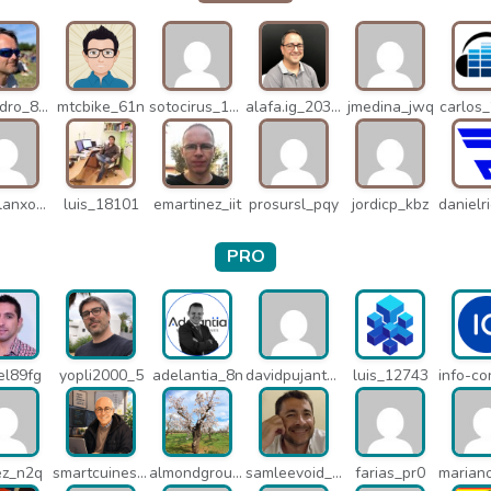
alejandro_8931
mtcbike_61n
sotocirus_11872
alafa.ig_20338
jmedina_jwq
carlos
miguelanxogomez_21982
luis_18101
emartinez_iit
prosursl_pqy
jordicp_kbz
PRO
el89fg
yopli2000_5
adelantia_8n
davidpujantelopez_mrf
luis_12743
ez_n2q
smartcuines_1378
almondgroup1984_pjc
samleevoid_n58
farias_pr0