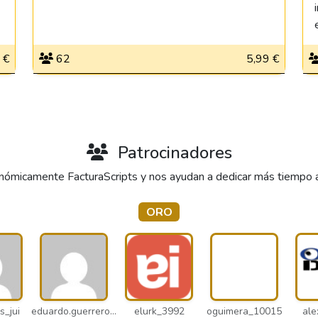
 €
62
5,99 €
Patrocinadores
ómicamente FacturaScripts y nos ayudan a dedicar más tiempo al 
ORO
s_jui
eduardo.guerrero_pto
elurk_3992
oguimera_10015
ale