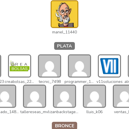
manel_11440
PLATA
023
creabolsas_22110
tecnic_7498
programmer_12837
v11soluciones
v.delgado_14821
tallereseas_mvl
izanbackstage_14556
lluis_k06
ventas_
BRONCE