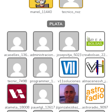
manel_11440
tecnico_nxz
PLATA
acaselles_13670
administracion_nhd
josepsitja_5023
creabolsas_22110
tecnic_7498
programmer_12837
v11soluciones
almacenesvh_jo2
alamela_18008
pauetgl_12617
jlgonzalezdiaz_12316
astroradio_9097