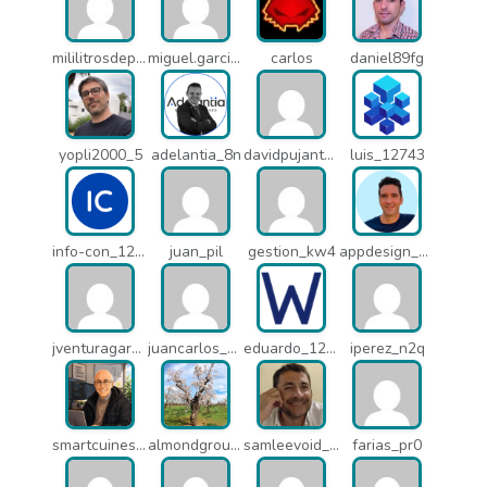
mililitrosdeperfume_lao
miguel.garcia_l25
carlos
daniel89fg
yopli2000_5
adelantia_8n
davidpujantelopez_mrf
luis_12743
info-con_12812
juan_pil
gestion_kw4
appdesign_pbe
jventuragarcia_13040
juancarlos_ptr
eduardo_12367
iperez_n2q
smartcuines_1378
almondgroup1984_pjc
samleevoid_n58
farias_pr0