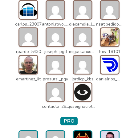
carlos_23007
antoni.royo_10023
diecamdia_l27
nsat.pedidos_1235
rpardo_5430
joseph_pgd
miguelanxogomez_21982
luis_18101
emartinez_iit
prosursl_pqy
jordicp_kbz
danielrios_mqb
contacto_2906
joseignaciot_q66
PRO