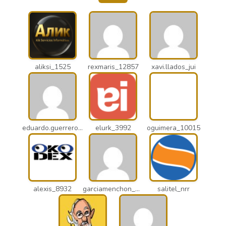
aliksi_1525
rexmaris_12857
xavi.llados_jui
eduardo.guerrero_pto
elurk_3992
oguimera_10015
alexis_8932
garciamenchon_puz
salitel_nrr