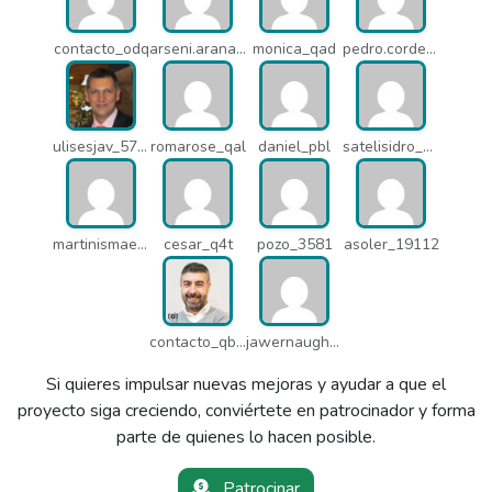
contacto_odq
arseni.arana_16484
monica_qad
pedro.corderonunez_qab
ulisesjav_5758
romarose_qal
daniel_pbl
satelisidro_pt5
martinismaelima_qbd
cesar_q4t
pozo_3581
asoler_19112
contacto_qbw
jawernaught_q6x
Si quieres impulsar nuevas mejoras y ayudar a que el
proyecto siga creciendo, conviértete en patrocinador y forma
parte de quienes lo hacen posible.
Patrocinar