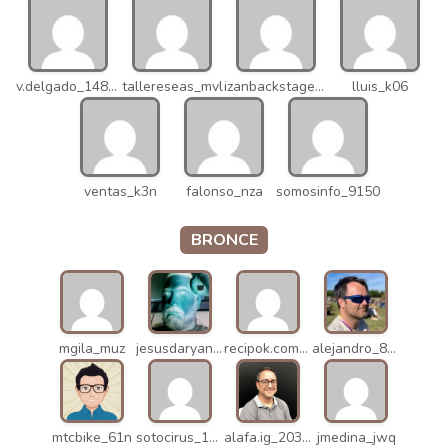
v.delgado_14821
tallereseas_mvl
izanbackstage_14556
lluis_k06
ventas_k3n
falonso_nza
somosinfo_9150
BRONCE
mgila_muz
jesusdaryanani_mko
recipok.com_n5u
alejandro_8931
mtcbike_61n
sotocirus_11872
alafa.ig_20338
jmedina_jwq