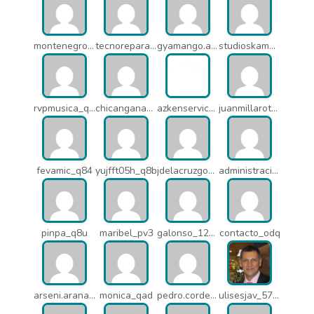
montenegroasesores1975_q7b
tecnoreparacionesmedellin_q7c
gyamango.admin_q7d
studioskamaleon_owz
rvpmusica_q7i
chicangana01x_q7o
azkenservices_mdx
juanmillarot_17714
fevamic_q84
yujfft05h_q8b
jdelacruzgonzalez2015_q8e
administracion_pua
pinpa_q8u
maribel_pv3
galonso_12031
contacto_odq
arseni.arana_16484
monica_qad
pedro.corderonunez_qab
ulisesjav_5758