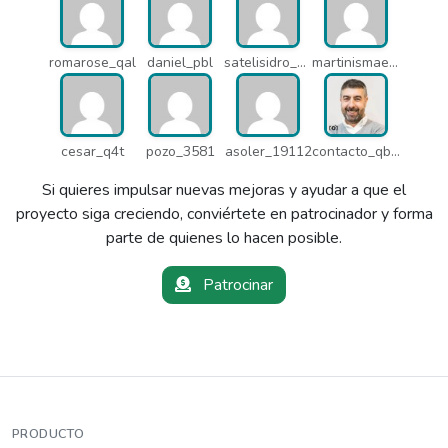
romarose_qal
daniel_pbl
satelisidro_pt5
martinismaelima_qbd
cesar_q4t
pozo_3581
asoler_19112
contacto_qbw
Si quieres impulsar nuevas mejoras y ayudar a que el
proyecto siga creciendo, conviértete en patrocinador y forma
parte de quienes lo hacen posible.
Patrocinar
PRODUCTO