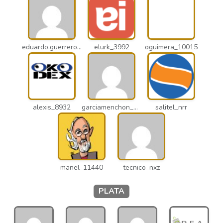
eduardo.guerrero_pto
elurk_3992
oguimera_10015
alexis_8932
garciamenchon_puz
salitel_nrr
manel_11440
tecnico_nxz
PLATA