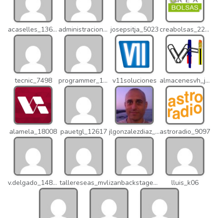
acaselles_13670
administracion_nhd
josepsitja_5023
creabolsas_22110
tecnic_7498
programmer_12837
v11soluciones
almacenesvh_jo2
alamela_18008
pauetgl_12617
jlgonzalezdiaz_12316
astroradio_9097
v.delgado_14821
tallereseas_mvl
izanbackstage_14556
lluis_k06