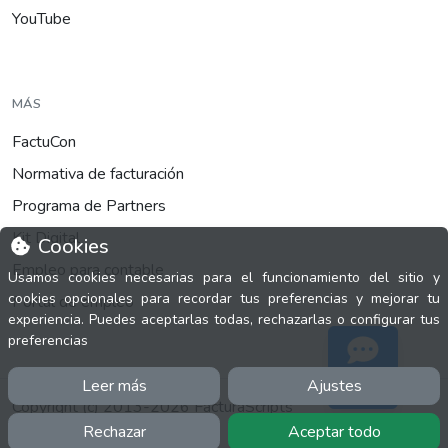
YouTube
MÁS
FactuCon
Normativa de facturación
Programa de Partners
Kit Digital
Cookies
Empleo para contable
Usamos cookies necesarias para el funcionamiento del sitio y
cookies opcionales para recordar tus preferencias y mejorar tu
Portal de empleo
experiencia. Puedes aceptarlas todas, rechazarlas o configurar tus
preferencias
Leer más
Ajustes
Soporte
Copyright (c) 2013-2026 FacturaScripts
0.09633s
Rechazar
Aceptar todo