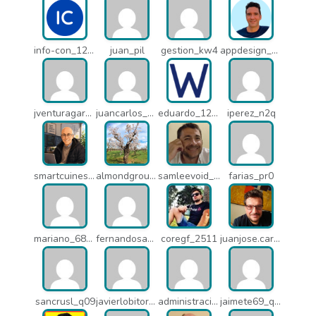
info-con_12812
juan_pil
gestion_kw4
appdesign_pbe
jventuragarcia_13040
juancarlos_ptr
eduardo_12367
iperez_n2q
smartcuines_1378
almondgroup1984_pjc
samleevoid_n58
farias_pr0
mariano_6807
fernandosanche_q11
coregf_2511
juanjose.carmona_182
sancrusl_q09
javierlobitort_pz2
administracion_q24
jaimete69_q26