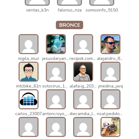
ventas_k3n
falonso_nza
somosinfo_9150
BRONCE
mgila_muz
jesusdaryanani_mko
recipok.com_n5u
alejandro_8931
mtcbike_61n
sotocirus_11872
alafa.ig_20338
jmedina_jwq
carlos_23007
antoni.royo_10023
diecamdia_l27
nsat.pedidos_1235