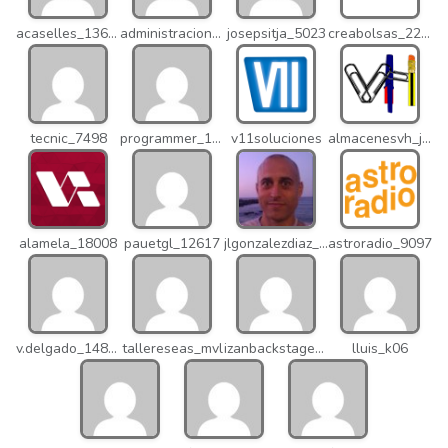
acaselles_13670
administracion_nhd
josepsitja_5023
creabolsas_22110
tecnic_7498
programmer_12837
v11soluciones
almacenesvh_jo2
alamela_18008
pauetgl_12617
jlgonzalezdiaz_12316
astroradio_9097
v.delgado_14821
tallereseas_mvl
izanbackstage_14556
lluis_k06