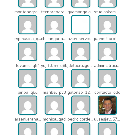
montenegroasesores1975_q7b
tecnoreparacionesmedellin_q7c
gyamango.admin_q7d
studioskamaleon_owz
rvpmusica_q7i
chicangana01x_q7o
azkenservices_mdx
juanmillarot_17714
fevamic_q84
yujfft05h_q8b
jdelacruzgonzalez2015_q8e
administracion_pua
pinpa_q8u
maribel_pv3
galonso_12031
contacto_odq
arseni.arana_16484
monica_qad
pedro.corderonunez_qab
ulisesjav_5758