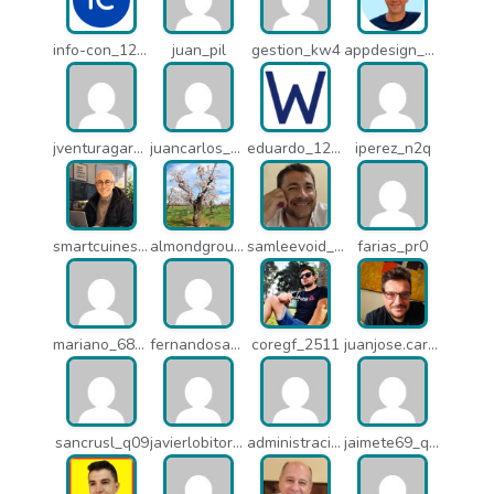
info-con_12812
juan_pil
gestion_kw4
appdesign_pbe
jventuragarcia_13040
juancarlos_ptr
eduardo_12367
iperez_n2q
smartcuines_1378
almondgroup1984_pjc
samleevoid_n58
farias_pr0
mariano_6807
fernandosanche_q11
coregf_2511
juanjose.carmona_182
sancrusl_q09
javierlobitort_pz2
administracion_q24
jaimete69_q26