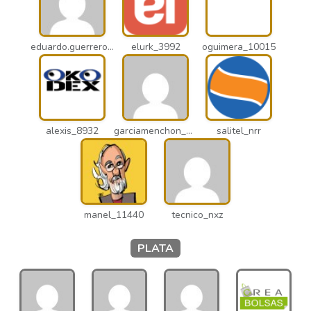
eduardo.guerrero_pto
elurk_3992
oguimera_10015
alexis_8932
garciamenchon_puz
salitel_nrr
manel_11440
tecnico_nxz
PLATA