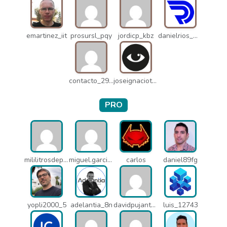
emartinez_iit
prosursl_pqy
jordicp_kbz
danielrios_mqb
contacto_2906
joseignaciot_q66
PRO
mililitrosdeperfume_lao
miguel.garcia_l25
carlos
daniel89fg
yopli2000_5
adelantia_8n
davidpujantelopez_mrf
luis_12743