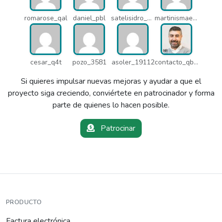
romarose_qal
daniel_pbl
satelisidro_pt5
martinismaelima_qbd
cesar_q4t
pozo_3581
asoler_19112
contacto_qbw
Si quieres impulsar nuevas mejoras y ayudar a que el
proyecto siga creciendo, conviértete en patrocinador y forma
parte de quienes lo hacen posible.
Patrocinar
PRODUCTO
Factura electrónica