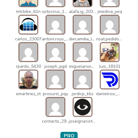
mtcbike_61n
sotocirus_11872
alafa.ig_20338
jmedina_jwq
carlos_23007
antoni.royo_10023
diecamdia_l27
nsat.pedidos_1235
rpardo_5430
joseph_pgd
miguelanxogomez_21982
luis_18101
emartinez_iit
prosursl_pqy
jordicp_kbz
danielrios_mqb
contacto_2906
joseignaciot_q66
PRO