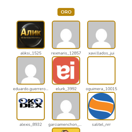
ORO
aliksi_1525
rexmaris_12857
xavi.llados_jui
eduardo.guerrero_pto
elurk_3992
oguimera_10015
alexis_8932
garciamenchon_puz
salitel_nrr