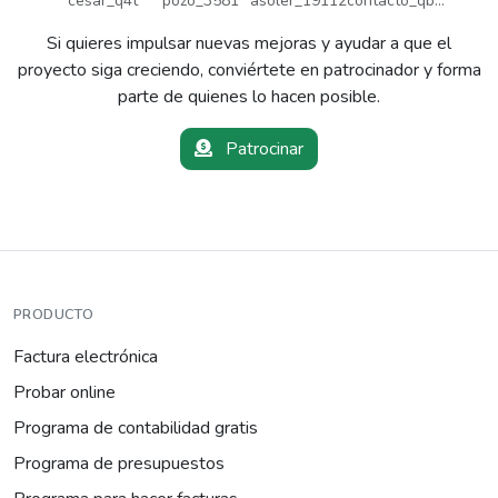
cesar_q4t
pozo_3581
asoler_19112
contacto_qbw
Si quieres impulsar nuevas mejoras y ayudar a que el
proyecto siga creciendo, conviértete en patrocinador y forma
parte de quienes lo hacen posible.
Patrocinar
PRODUCTO
Factura electrónica
Probar online
Programa de contabilidad gratis
Programa de presupuestos