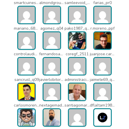
smartcuines_1378
almondgroup1984_pjc
samleevoid_n58
farias_pr0
mariano_6807
agomez_q04
pako1987_q07
r.moreno_ppf
controlaudiovisual_1875
fernandosanche_q11
coregf_2511
juanjose.carmona_182
sancrusl_q09
javierlobitort_pz2
administracion_q24
jaimete69_q26
carlosmorenogil_16533
nextagemadrid_lpj
santiagomartindejesus_ncs
dflaltam1980_os1