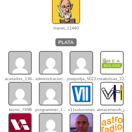
manel_11440
PLATA
acaselles_13670
administracion_nhd
josepsitja_5023
creabolsas_22110
tecnic_7498
programmer_12837
v11soluciones
almacenesvh_jo2