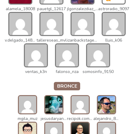
alamela_18008
pauetgl_12617
jlgonzalezdiaz_12316
astroradio_9097
v.delgado_14821
tallereseas_mvl
izanbackstage_14556
lluis_k06
ventas_k3n
falonso_nza
somosinfo_9150
BRONCE
mgila_muz
jesusdaryanani_mko
recipok.com_n5u
alejandro_8931