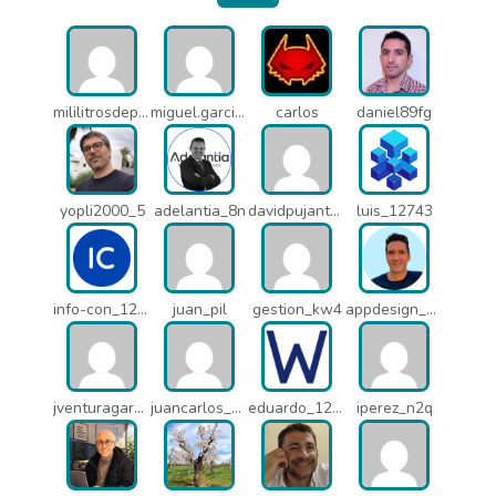
mililitrosdeperfume_lao
miguel.garcia_l25
carlos
daniel89fg
yopli2000_5
adelantia_8n
davidpujantelopez_mrf
luis_12743
info-con_12812
juan_pil
gestion_kw4
appdesign_pbe
jventuragarcia_13040
juancarlos_ptr
eduardo_12367
iperez_n2q