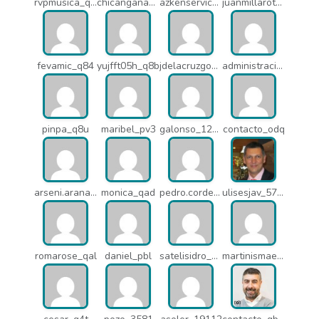
rvpmusica_q7i
chicangana01x_q7o
azkenservices_mdx
juanmillarot_17714
fevamic_q84
yujfft05h_q8b
jdelacruzgonzalez2015_q8e
administracion_pua
pinpa_q8u
maribel_pv3
galonso_12031
contacto_odq
arseni.arana_16484
monica_qad
pedro.corderonunez_qab
ulisesjav_5758
romarose_qal
daniel_pbl
satelisidro_pt5
martinismaelima_qbd