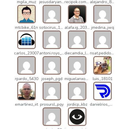
mgila_muz
jesusdaryanani_mko
recipok.com_n5u
alejandro_8931
mtcbike_61n
sotocirus_11872
alafa.ig_20338
jmedina_jwq
carlos_23007
antoni.royo_10023
diecamdia_l27
nsat.pedidos_1235
rpardo_5430
joseph_pgd
miguelanxogomez_21982
luis_18101
emartinez_iit
prosursl_pqy
jordicp_kbz
danielrios_mqb