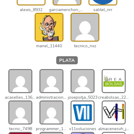
alexis_8932
garciamenchon_puz
salitel_nrr
manel_11440
tecnico_nxz
PLATA
acaselles_13670
administracion_nhd
josepsitja_5023
creabolsas_22110
tecnic_7498
programmer_12837
v11soluciones
almacenesvh_jo2