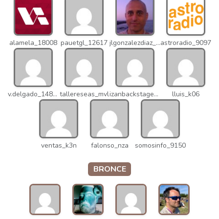
alamela_18008
pauetgl_12617
jlgonzalezdiaz_12316
astroradio_9097
v.delgado_14821
tallereseas_mvl
izanbackstage_14556
lluis_k06
ventas_k3n
falonso_nza
somosinfo_9150
BRONCE