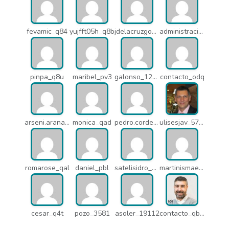
fevamic_q84
yujfft05h_q8b
jdelacruzgonzalez2015_q8e
administracion_pua
pinpa_q8u
maribel_pv3
galonso_12031
contacto_odq
arseni.arana_16484
monica_qad
pedro.corderonunez_qab
ulisesjav_5758
romarose_qal
daniel_pbl
satelisidro_pt5
martinismaelima_qbd
cesar_q4t
pozo_3581
asoler_19112
contacto_qbw