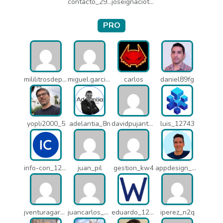
contacto_2906
joseignaciot_q66
PRO
mililitrosdeperfume_lao
miguel.garcia_l25
carlos
daniel89fg
yopli2000_5
adelantia_8n
davidpujantelopez_mrf
luis_12743
info-con_12812
juan_pil
gestion_kw4
appdesign_pbe
jventuragarcia_13040
juancarlos_ptr
eduardo_12367
iperez_n2q