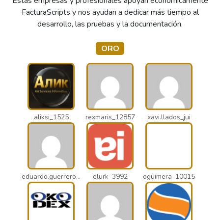
Estas empresas y profesionales apoyan económicamente
FacturaScripts y nos ayudan a dedicar más tiempo al
desarrollo, las pruebas y la documentación.
ORO
aliksi_1525
rexmaris_12857
xavi.llados_jui
eduardo.guerrero_pto
elurk_3992
oguimera_10015