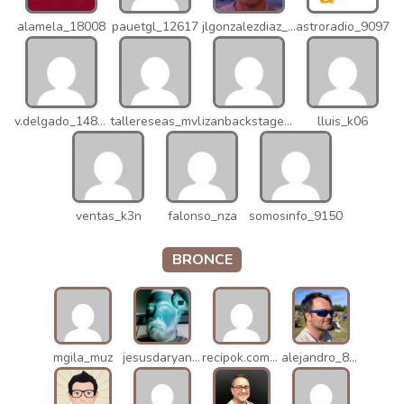
alamela_18008
pauetgl_12617
jlgonzalezdiaz_12316
astroradio_9097
v.delgado_14821
tallereseas_mvl
izanbackstage_14556
lluis_k06
ventas_k3n
falonso_nza
somosinfo_9150
BRONCE
mgila_muz
jesusdaryanani_mko
recipok.com_n5u
alejandro_8931