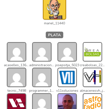
manel_11440
PLATA
acaselles_13670
administracion_nhd
josepsitja_5023
creabolsas_22110
tecnic_7498
programmer_12837
v11soluciones
almacenesvh_jo2