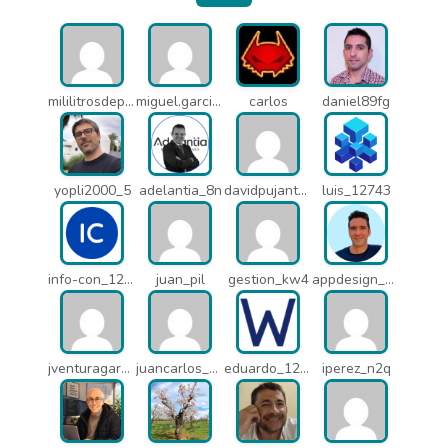
mililitrosdeperfume_lao
miguel.garcia_l25
carlos
daniel89fg
yopli2000_5
adelantia_8n
davidpujantelopez_mrf
luis_12743
info-con_12812
juan_pil
gestion_kw4
appdesign_pbe
jventuragarcia_13040
juancarlos_ptr
eduardo_12367
iperez_n2q