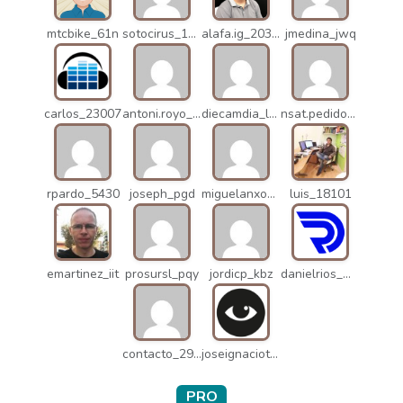
mtcbike_61n
sotocirus_11872
alafa.ig_20338
jmedina_jwq
carlos_23007
antoni.royo_10023
diecamdia_l27
nsat.pedidos_1235
rpardo_5430
joseph_pgd
miguelanxogomez_21982
luis_18101
emartinez_iit
prosursl_pqy
jordicp_kbz
danielrios_mqb
contacto_2906
joseignaciot_q66
PRO