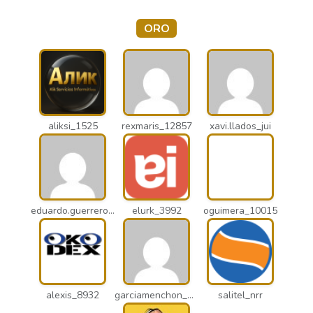
ORO
aliksi_1525
rexmaris_12857
xavi.llados_jui
eduardo.guerrero_pto
elurk_3992
oguimera_10015
alexis_8932
garciamenchon_puz
salitel_nrr