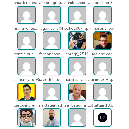
smartcuines_1378
almondgroup1984_pjc
samleevoid_n58
farias_pr0
mariano_6807
agomez_q04
pako1987_q07
r.moreno_ppf
controlaudiovisual_1875
fernandosanche_q11
coregf_2511
juanjose.carmona_182
sancrusl_q09
javierlobitort_pz2
administracion_q24
jaimete69_q26
carlosmorenogil_16533
nextagemadrid_lpj
santiagomartindejesus_ncs
dflaltam1980_os1